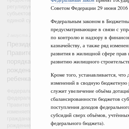
регулирующие вопросы предоставления субвенц
Советом Федерации 29 июня 2016 
субъектов Федерации из федерального бюджета, 
единой субвенции.
Федеральным законом в Бюджетный
предусматривающие в связи с уп
2 августа 2019
,
Демографическая политика
по контролю и надзору в финанс
Президент России подписал разработан
казначейству, а также ряд измене
Правительством Федеральный закон об 
развития в жилищной сфере прав 
порядка установления ежемесячной выпл
развитию жилищного строительств
рождением или усыновлением первого ил
Кроме того, устанавливается, что
ребенка
изменений в сводную бюджетную р
служит увеличение объёма дотаци
Федеральный закон от 2 августа 2019 года №305
федерального закона был внесён в Госдуму рас
сбалансированности бюджетов суб
Правительства от 28 мая 2019 года №1092-р. Фе
поступления доходов федеральног
изменяется критерий нуждаемости, в соответстви
субсидий сверх объёмов, учтённы
гражданам будет назначаться ежемесячная выпла
федерального бюджета).
рождением (усыновлением) первого или второго 