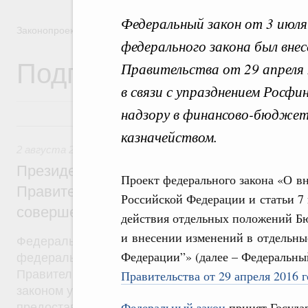
Федеральный закон от 3 июл
Законопроектная деятельность
федерального закона был вне
Подписанные Президе
Правительства от 29 апреля
в связи с упразднением Росф
надзору в финансово-бюджет
2 августа 2019, пятница
казначейством.
2 августа 2019
,
Бюджеты субъектов Федерации. Межбюд
Президент России подписал разработан
Проект федерального закона «О в
Правительством Федеральный закон, на
Российской Федерации и статьи 7
совершенствование системы межбюдже
действия отдельных положений Б
и внесении изменений в отдельны
Федеральный закон от 2 августа 2019 года №307
Федерации”» (далее – Федеральны
федерального закона был внесён в Госдуму рас
Правительства от 24 октября 2018 года №2288-р
Правительства от 29 апреля 2016 
законом уточняются условия и порядок распреде
Федеральный закон
принят Госуда
предоставления межбюджетных трансфертов. Ут