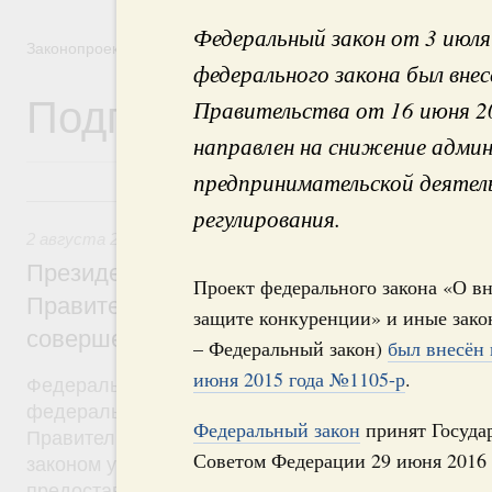
Федеральный закон от 3 июл
Законопроектная деятельность
федерального закона был вне
Подписанные Президе
Правительства от 16 июня 2
направлен на снижение адми
предпринимательской деятел
2 августа 2019, пятница
регулирования.
2 августа 2019
,
Бюджеты субъектов Федерации. Межбюд
Президент России подписал разработан
Проект федерального закона «О в
Правительством Федеральный закон, на
защите конкуренции» и иные зако
совершенствование системы межбюдже
– Федеральный закон)
был внесён 
июня 2015 года №1105-р
.
Федеральный закон от 2 августа 2019 года №307
федерального закона был внесён в Госдуму рас
Федеральный закон
принят Госуда
Правительства от 24 октября 2018 года №2288-р
Советом Федерации 29 июня 2016 
законом уточняются условия и порядок распреде
предоставления межбюджетных трансфертов. Ут