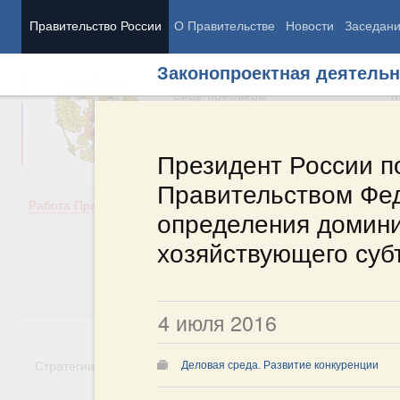
Правительство России
О Правительстве
Новости
Заседан
Законопроектная деятельн
Председатель Правительства
М
Вице-премьеры
М
Президент России п
Правительством Фед
Демография
Занято
Работа Правительства
определения домин
Здоровье
Технол
Образование
Эконом
хозяйствующего суб
Культура
Финан
Общество
Социал
Государство
4 июля 2016
Стратегии
Государственные программы
Национальн
Деловая среда. Развитие конкуренции