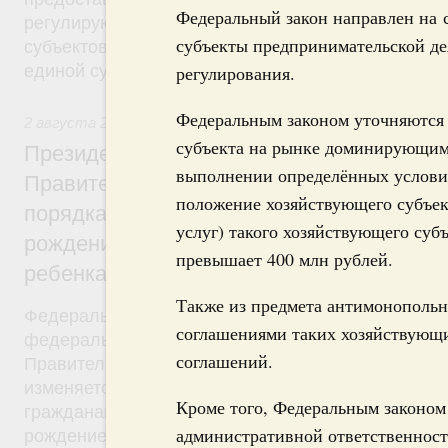
Федеральный закон направлен на 
регулирующие вопросы предоставления субвенц
субъекты предпринимательской де
субъектов Федерации из федерального бюджета, 
единой субвенции.
регулирования.
Федеральным законом уточняются
2 августа 2019
,
Демографическая политика
субъекта на рынке доминирующим.
Президент России подписал разработан
выполнении определённых услов
Правительством Федеральный закон об 
положение хозяйствующего субъект
порядка установления ежемесячной выпл
услуг) такого хозяйствующего суб
рождением или усыновлением первого ил
превышает 400 млн рублей.
ребенка
Также из предмета антимонопольно
Федеральный закон от 2 августа 2019 года №305
соглашениями таких хозяйствующи
федерального закона был внесён в Госдуму рас
соглашений.
Правительства от 28 мая 2019 года №1092-р. Фе
изменяется критерий нуждаемости, в соответстви
Кроме того, Федеральным законом
гражданам будет назначаться ежемесячная выпла
административной ответственнос
рождением (усыновлением) первого или второго 