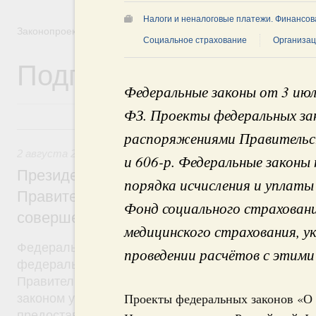
Налоги и неналоговые платежи. Финансова
Законопроектная деятельность
Социальное страхование
Организац
Подписанные Президе
Федеральные законы от 3 ию
ФЗ. Проекты федеральных зак
2 августа 2019, пятница
распоряжениями Правительст
2 августа 2019
,
Бюджеты субъектов Федерации. Межбюд
и 606-р. Федеральные законы
Президент России подписал разработан
порядка исчисления и уплаты
Правительством Федеральный закон, на
Фонд социального страхован
совершенствование системы межбюдже
медицинского страхования, 
Федеральный закон от 2 августа 2019 года №307
проведении расчётов с этими
федерального закона был внесён в Госдуму рас
Правительства от 24 октября 2018 года №2288-р
Проекты федеральных законов «О 
законом уточняются условия и порядок распреде
предоставления межбюджетных трансфертов. Ут