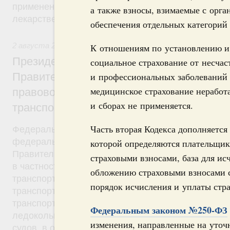
применения, утверждению формы рецептурных бл
а также взносы, взимаемые с орга
лекарственные препараты, порядка их учета и хр
обеспечения отдельных категорий
2 августа 2019
,
Антитеррористическая безопасность
К отношениям по установлению и 
Президент России подписал разработан
социальное страхование от несчас
Правительством Федеральный закон об 
и профессиональных заболеваний 
медицинское страхование неработа
правовом регулировании вопросов обес
и сборах не применяется.
транспортной безопасности
Часть вторая Кодекса дополняется
Федеральный закон от 2 августа 2019 года №270
федерального закона был внесён в Госдуму рас
которой определяются плательщик
Правительства от 21 марта 2015 года №469-р. Ф
страховыми взносами, база для ис
в частности, устанавливается, что в число основ
обложению страховыми взносами 
транспортной безопасности входит категорирова
порядок исчисления и уплаты стра
транспортной инфраструктуры, а также оценка уя
транспортной инфраструктуры, подлежащих катег
Федеральным законом №250-ФЗ
ледокольного флота, используемых для проводки
изменения, направленные на уточ
судов, в отношении которых применяются правил