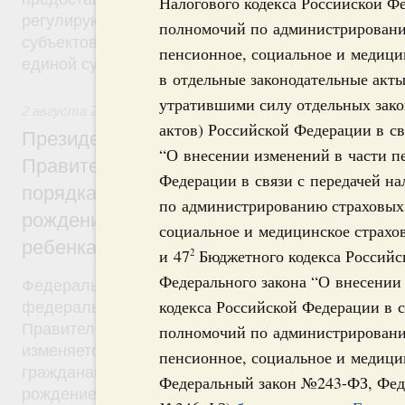
Налогового кодекса Российской Фе
регулирующие вопросы предоставления субвенц
полномочий по администрированию
субъектов Федерации из федерального бюджета, 
пенсионное, социальное и медици
единой субвенции.
в отдельные законодательные акт
утратившими силу отдельных зако
2 августа 2019
,
Демографическая политика
актов) Российской Федерации в св
Президент России подписал разработан
“О внесении изменений в части п
Правительством Федеральный закон об 
Федерации в связи с передачей н
порядка установления ежемесячной выпл
по администрированию страховых 
рождением или усыновлением первого ил
социальное и медицинское страхо
ребенка
и 47
Бюджетного кодекса Российс
2
Федерального закона “О внесении
Федеральный закон от 2 августа 2019 года №305
кодекса Российской Федерации в с
федерального закона был внесён в Госдуму рас
Правительства от 28 мая 2019 года №1092-р. Фе
полномочий по администрированию
изменяется критерий нуждаемости, в соответстви
пенсионное, социальное и медицин
гражданам будет назначаться ежемесячная выпла
Федеральный закон №243-ФЗ, Фед
рождением (усыновлением) первого или второго 