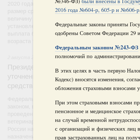
№346-ФЗ)
были внесены в Госдум
2020 года право на получение такой выплаты пол
2016 года №604-р, 605-р и №606-р
размер среднедушевого дохода не будет превыш
величину прожиточного минимума трудоспособног
Федеральные законы приняты Госу
установленную в субъекте Федерации. Кроме того
одобрены Советом Федерации 29 и
выплата будет производиться гражданам до дос
возраста трех лет.
Федеральным законом №243-ФЗ
полномочий по администрировани
2 августа 2019
,
Оборот лекарств, медицинских изделий и
Президент России подписал Федеральны
В этих целях в часть первую Нало
уточнении норм, касающихся обращения
Кодекс) вносятся изменения, сог
средств для ветеринарного применения
обложения страховыми взносами у
Федеральный закон от 2 августа 2019 года №29
При этом страховыми взносами пр
законом, в частности, Россельхознадзор наделяе
пенсионное и медицинское страхов
проведение контрольной закупки лекарственных 
на случай временной нетрудоспос
ветеринарного применения, находящихся в обра
с организаций и физических лиц 
России наделяется полномочиями по утверждени
назначения лекарственных препаратов для ветер
прав застрахованных лиц на получ