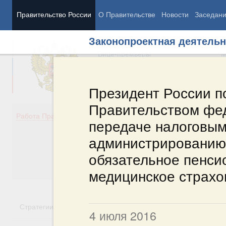
Правительство России
О Правительстве
Новости
Заседан
Законопроектная деятельн
Председатель Правительства
М
Вице-премьеры
М
Президент России п
Правительством фе
Демография
Занято
Работа Правительства
передаче налоговым
Здоровье
Технол
Образование
Эконом
администрированию 
Культура
Финан
обязательное пенси
Общество
Социал
Государство
медицинское страхо
Стратегии
Государственные программы
Национальн
4 июля 2016