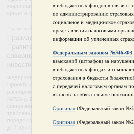
внебюджетных фондов в связи с п
мореплавания и требования в области охраны су
по администрированию страховых 
средств, установленные международными догово
социальное и медицинское страхов
2 августа 2019
,
Общие вопросы промышленной политики
представления налоговыми орган
Президент России подписал разработан
информации об уплаченных страхо
Правительством федеральные законы о
Федеральным законом №346-ФЗ
совершенствовании механизма специал
взысканий (штрафов) за нарушени
инвестиционных контрактов
внебюджетных фондах и о конкрет
страхования в бюджеты бюджетной
Федеральные законы от 2 августа 2019 года №2
Проекты федеральных законов были внесены в Г
с передачей налоговым органам 
распоряжениями Правительства от 13 апреля 201
взносов на обязательное пенсионн
№723-р. В целях развития высокотехнологичного
совершенствования механизма заключения СПИК
Оригинал
(Федеральный закон №2
требования к контракту и его сторонам, предмет 
порядок заключения, изменения, расторжения и 
Оригинал
(Федеральный закон №2
действия контракта. Для налогоплательщиков – 