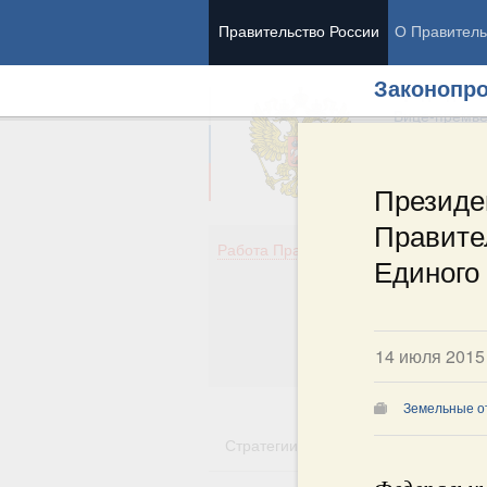
Правительство России
О Правитель
Законопро
Председател
Вице-премь
Президе
Правите
Де
Работа Правительства
Единого
Здо
Обр
Кул
Об
14 июля 2015
Гос
Земельные о
Стратегии
Государственные пр