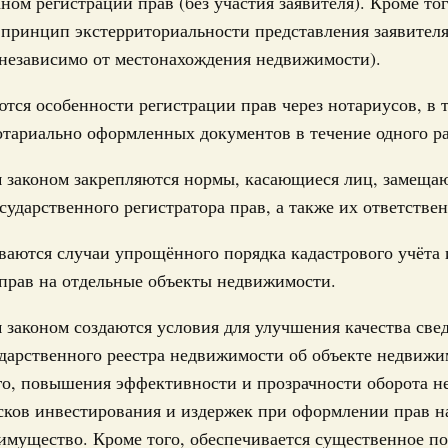
аном регистрации прав (без участия заявителя). Кроме тог
 принцип экстерриториальности представления заявител
Email
независимо от местонахождения недвижимости).
сность
работанный Правительством Федеральный
 регулировании вопросов обеспечения
тся особенности регистрации прав через нотариусов, в 
тариально оформленных документов в течение одного ра
да №270-ФЗ. Проект федерального закона был внесён в
 законом закрепляются нормы, касающиеся лиц, замещ
т 21 марта 2015 года №469-р. Федеральным законом, в
Email
о основных задач обеспечения транспортной безопасности
сударственного регистратора прав, а также их ответстве
ортной инфраструктуры, а также оценка уязвимости
 подлежащих категорированию, и судов ледокольного
орским путям, судов, в отношении которых применяются
аются случаи упрощённого порядка кадастрового учёта 
вания в области охраны судов и портовых средств,
прав на отдельные объекты недвижимости.
ами.
законом создаются условия для улучшения качества све
политики
дарственного реестра недвижимости об объекте недвижи
работанные Правительством федеральные
ханизма специальных инвестиционных
го, повышения эффективности и прозрачности оборота 
сков инвестирования и издержек при оформлении прав н
года №290-ФЗ, №269-ФЗ. Проекты федеральных законов
имущество. Кроме того, обеспечивается существенное 