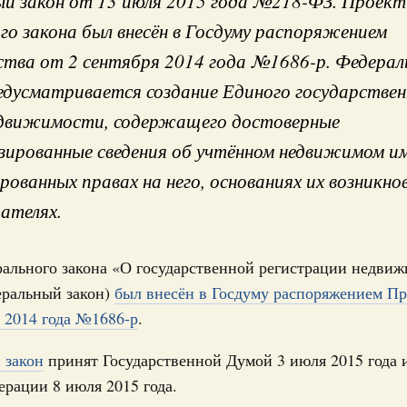
й закон от 13 июля 2015 года №218-ФЗ. Проект
го закона был внесён в Госдуму распоряжением
тва от 2 сентября 2014 года №1686-р. Федера
 Президентом федерал
едусматривается создание Единого государствен
едвижимости, содержащего достоверные
ированные сведения об учтённом недвижимом им
уста 2019, пятница
Кален
рованных правах на него, основаниях их возникно
и. Межбюджетные отношения
ателях.
работанный Правительством Федеральный
енствование системы межбюджетных
ПН
ального закона «О государственной регистрации недви
еральный закон)
был внесён в Госдуму распоряжением Пр
да №307-ФЗ. Проект федерального закона был внесён в
т 24 октября 2018 года №2288-р. Федеральным законом
я 2014 года №1686-р
.
3
ления и предоставления межбюджетных трансфертов.
опросы предоставления субвенций бюджетам субъектов
том числе в форме единой субвенции.
 закон
принят Государственной Думой 3 июля 2015 года 
10
рации 8 июля 2015 года.
17