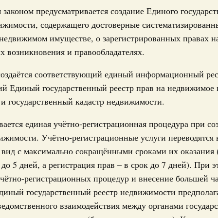
работанный Правительством Федеральный
законом предусматривается создание Единого государст
новления ежемесячной выплаты в связи с
24
вижимости, содержащего достоверные систематизированн
вого или второго ребенка
недвижимом имуществе, о зарегистрированных правах на
31
да №305-ФЗ. Проект федерального закона был внесён в
х возникновения и правообладателях.
т 28 мая 2019 года №1092-р. Федеральным законом
тветствии с которым гражданам будет назначаться
м (усыновлением) первого или второго ребенка. С 1
 создаётся соответствующий единый информационный рес
С помощь
кой выплаты получат семьи, у которых размер
осуществ
й Единый государственный реестр прав на недвижимое
ать двукратную величину прожиточного минимума
Для поиск
ую в субъекте Федерации. Кроме того, такая
 и государственный кадастр недвижимости.
сервисо
ся гражданам до достижения ребенком возраста трех
ается единая учётно-регистрационная процедура при со
Выбра
пери
ижимости. Учётно-регистрационные услуги переводятся 
изделий и субстанций
 вид с максимально сокращёнными сроками их оказания 
ральный закон об уточнении норм,
Архи
нных средств для ветеринарного применения
 до 5 дней, а регистрация прав – в срок до 7 дней). При 
чётно-регистрационных процедур и внесение большей ч
да №297-ФЗ. Федеральным законом, в частности,
 проведение контрольной закупки лекарственных
диный государственный реестр недвижимости предполага
Подпи
ия, находящихся в обращении. Минсельхоз России
ведомственного взаимодействия между органами государ
ю порядка назначения лекарственных препаратов для
 формы рецептурных бланков на эти лекарственные
Ежеднев