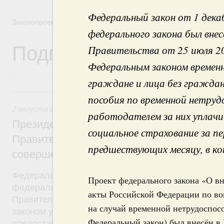
Федеральный закон от 1 дек
Законопроектная деятельность
федерального закона был вне
Подписанные Президе
Правительства от 25 июля 2
Федеральным законом времен
граждане и лица без граждан
2 августа 2019, пятница
пособия по временной нетруд
2 августа 2019
,
Бюджеты субъектов Федерации. Межбюд
работодателем за них уплачи
Президент России подписал разработан
социальное страхование за пе
Правительством Федеральный закон, на
предшествующих месяцу, в ко
совершенствование системы межбюдже
Федеральный закон от 2 августа 2019 года №307
Проект федерального закона «О в
федерального закона был внесён в Госдуму рас
акты Российской Федерации по во
Правительства от 24 октября 2018 года №2288-р
на случай временной нетрудоспосо
законом уточняются условия и порядок распреде
Федеральный закон) был внесён в
предоставления межбюджетных трансфертов. Ут