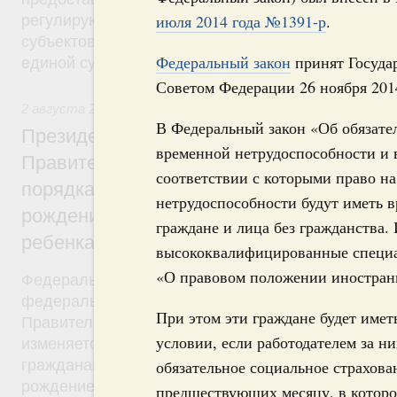
июля 2014 года №1391-р
.
регулирующие вопросы предоставления субвенц
субъектов Федерации из федерального бюджета, 
Федеральный закон
принят Государ
единой субвенции.
Советом Федерации 26 ноября 2014
2 августа 2019
,
Демографическая политика
В Федеральный закон «Об обязате
Президент России подписал разработан
временной нетрудоспособности и в
Правительством Федеральный закон об 
соответствии с которыми право н
порядка установления ежемесячной выпл
нетрудоспособности будут иметь 
рождением или усыновлением первого ил
граждане и лица без гражданства.
ребенка
высококвалифицированные специа
«О правовом положении иностран
Федеральный закон от 2 августа 2019 года №305
федерального закона был внесён в Госдуму рас
При этом эти граждане будет имет
Правительства от 28 мая 2019 года №1092-р. Фе
условии, если работодателем за н
изменяется критерий нуждаемости, в соответстви
гражданам будет назначаться ежемесячная выпла
обязательное социальное страхова
рождением (усыновлением) первого или второго 
предшествующих месяцу, в которо