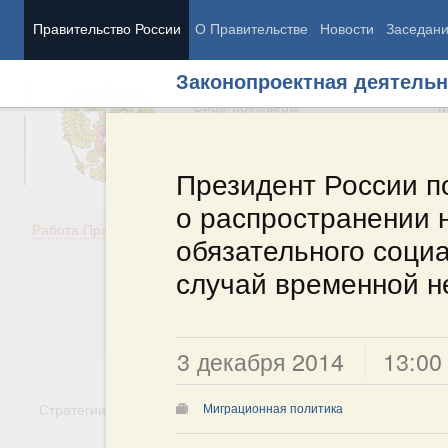
Правительство России
О Правительстве
Новости
Заседан
Законопроектная деятельн
Председатель Правительства
М
Вице-премьеры
М
Президент России п
о распространении 
Демография
Занято
Работа Правительства
обязательного соци
Здоровье
Технол
Образование
Эконом
случай временной н
Культура
Финан
Общество
Социал
Государство
3 декабря 2014
13:00
Стратегии
Государственные программы
Национальн
Миграционная политика