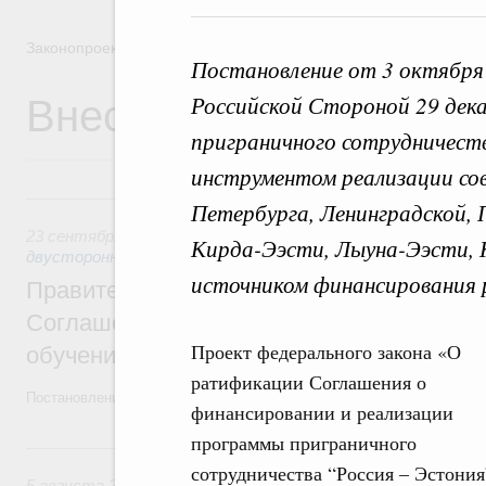
Законопроектная деятельность
Постановление от 3 октября
Внесение законопроек
Российской Стороной 29 дека
приграничного сотрудничеств
инструментом реализации со
23 сентября 2023, суббота
Петербурга, Ленинградской, 
23 сентября 2023
,
Экономические и гуманитарные отноше
Кирда-Ээсти, Лыуна-Ээсти, 
двусторонней основе
источником финансирования 
Правительство одобрило законопроект о
Соглашения с Киргизией о совместных ш
Проект федерального закона «О
обучением на русском языке
ратификации Соглашения о
Постановление от 23 сентября 2023 года №1561
финансировании и реализации
программы приграничного
5 августа 2019, понедельник
сотрудничества “Россия – Эстония
5 августа 2019
,
Экономические и гуманитарные отношения