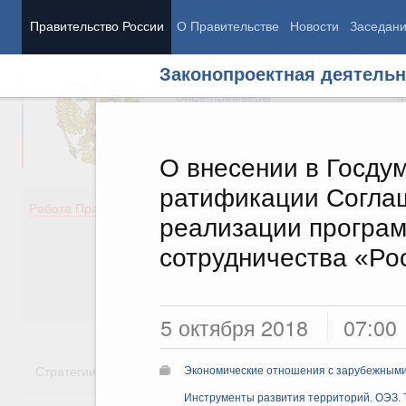
Правительство России
О Правительстве
Новости
Заседан
Законопроектная деятельн
Председатель Правительства
М
Вице-премьеры
М
О внесении в Госдум
ратификации Согла
Демография
Занято
Работа Правительства
реализации програм
Здоровье
Технол
Образование
Эконом
сотрудничества «Ро
Культура
Финан
Общество
Социал
Государство
5 октября 2018
07:00
Стратегии
Государственные программы
Национальн
Экономические отношения с зарубежными 
Инструменты развития территорий. ОЭЗ. 