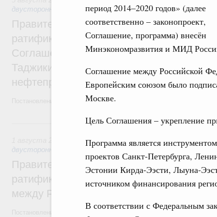
период 2014–2020 годов» (далее
двусторонней основе
соответственно – законопроект,
Правительство внесло в Госдуму законоп
Соглашение, программа) внесён
ратификации Протокола о внесении изме
Минэкономразвития и МИД Росси
Соглашение между правительствами Рос
Таджикистана о сотрудничестве в сфере 
Соглашение между Российской Фе
нефтепродуктов
Европейским союзом было подписа
Москве.
Постановление от 3 августа 2019 года №1015. Протокол подписан 17
Цель Соглашения – укрепление пр
1 августа 2019, четверг
1 августа 2019
,
Экономические отношения с зарубежными 
Программа является инструменто
двусторонней основе
проектов Санкт-Петербурга, Ленин
Правительство внесло в Госдуму законоп
Эстонии Кирда-Ээсти, Лыуна-Ээст
ратификации Протокола о внесении изме
источником финансирования реги
между Россией и Болгарией о социально
В соответствии с Федеральным за
Постановление от 1 августа 2019 года №997. Протокол подписан 4 м