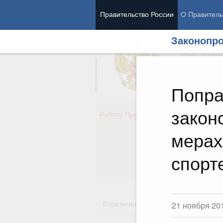
Правительство России
О Правитель
Законопро
Председател
Вице-премь
Попра
закон
Де
Работа Правительства
Здо
Обр
мерах
Кул
Об
спорт
Гос
Стратегии
Государственные пр
21 ноября 20