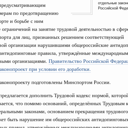
отдельные закон
 предусматривающим
юля 2019, вторник
Российской Фед
Email
 мерам по предотвращению
ьство
орте и борьбе с ним
му поправки к законопроекту о требованиях к
и среднего предпринимательства на участие в
 ограничений на занятие трудовой деятельностью в сфер
спорта для лиц, признанных решением соответствующей
вой организации нарушившими общероссийские антидо
ь исчерпывающий перечень документов, которые
 заявки от участников закупки, являющихся субъектами
Email
 антидопинговые правила, утверждённые международны
. Поправками к законопроекту предусматриваются
одержанию заявок участников конкурентной закупки в
выми организациями.
Правительство Российской Федера
 могут быть только субъекты МСП. Это позволит
аконопроект при условии его доработки.
ования заказчиками у участников таких закупок
ых сопоставимо со сроком приёма заявок и влечёт
законопроекту подготовлены Минспортом России.
я 2019, понедельник
редлагается дополнить Трудовой кодекс нормой, которо
ается, что помимо оснований, определённых Трудовым 
ития
му поправки к законопроекту о тиражировании
ральными законами, основанием прекращения трудового
лково»
жет быть нарушение им общероссийских антидопинговых
 для снятия существующих территориальных ограничений
вых правил, утверждённых международными антидопин