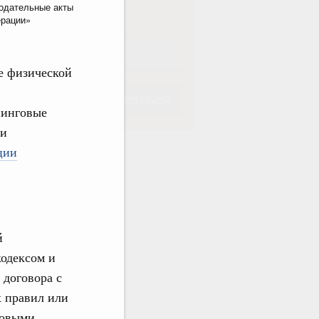
одательные акты
ерации»
е физической
Подписаться
пинговые
ми
ции
Подписаться
й
кодексом и
 договора с
 правил или
говыми