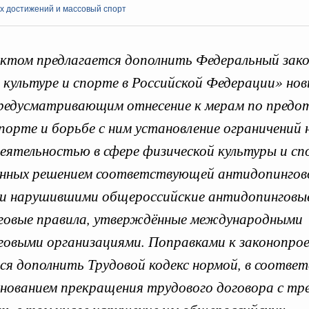
х достижений и массовый спорт
ктом предлагается дополнить Федеральный зак
вительства к законопро
 культуре и спорте в Российской Федерации» но
предусматривающим отнесение к мерам по пред
спорте и борьбе с ним установление ограничений 
абря 2020, пятница
Кален
еятельностью в сфере физической культуры и сп
ирование трансграничного движения финансов
ть требования по репатриации экспортной
анных решением соответствующей антидопингов
ПН
и нарушившими общероссийские антидопинговые
седании кабмина.
говые правила, утверждённые международными
ября 2019, пятница
овыми организациями. Поправками к законопро
3
ся дополнить Трудовой кодекс нормой, в соответ
ренции
му поправки к законопроекту о переводе
10
нованием прекращения трудового договора с тр
 деятельности в электронную форму
17