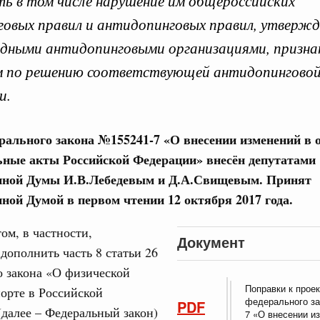
 в том числе нарушение им общероссийских
го порядка лицензирования законопроектом
й модели предоставления госуслуг по лицензированию
овых правил и антидопинговых правил, утверж
24
олит упростить процедуры лицензирования и получения
дными антидопинговыми организациями, призна
ивидуальных предпринимателей, уменьшить
 к законопроекту направлены на закрепление статуса
31
м по решению соответствующей антидопингово
ника юридически значимых сведений в сфере
и.
С помощь
та 2019, понедельник
осуществ
Для поиск
рального закона №
155241-7 «О внесении изменений в
ирование трансграничного движения финансов
сервисо
ьные акты Российской Федерации»
внесён депутатами
му поправки к законопроекту об
дитивов во внешней торговле
нной Думы И.В.Лебедевым и Д.А.Свищевым.
Принят
Выбра
нной Думой в первом чтении 12 октября 2017 года.
пери
 возможности использования резидентами при
езидентами в рамках внешнеторговой деятельности
ккредитивы. Это позволит защитить интересы российских
Архи
ом, в частности,
антируя поступление в их пользу экспортной валютной
Документ
едения бизнеса в России с международной практикой.
 дополнить часть 8 статьи 26
вается, в частности, включение в виды договоров, по
 закона «О физической
епатриации в случае, если банками-корреспондентами из
Подпи
Поправки к проек
ое вознаграждение, договора займа о предоставлении
порте в Российской
федерального за
й валюты.
PDF
далее – Федеральный закон)
7 «О внесении и
Ежеднев