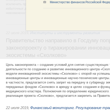
Министерство финансов Российской Феде
исключить практику обязательного истребования заказчиками у учас
избыточных документов, получение которых сопоставимо со сроком 
невозможность участия в закупках.
22 июля 2019, понедельник
22 июля 2019
,
Институты и инструменты развития
Правительство направило в Госдуму поп
законопроекту о тиражировании инновац
экосистемы «Сколково»
Цель законопроекта – создание условий для снятия существующих 
деятельности по созданию и развитию инновационного центра «Скол
модели инновационной экосистемы «Сколково» с опорой на успешн
инновационные центры и инновационные научно-технические центры.
в частности, предлагается снять запрет на передачу в субаренду з
переданных фондом «Сколково» в аренду в целях создания и функ
медицинского кластера. Полномочия по определению юридического л
реализация проекта «Сколково», предлагается закрепить за Правит
22 июля 2019
,
Финансовый мониторинг. Регулирование тра