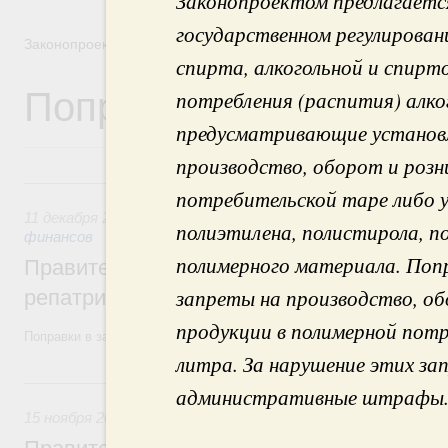
Законопроектом предлагается
государственном регулирован
Законопроектная деятельность
спирта, алкогольной и спир
Поправки Правительст
потребления (распития) алко
предусматривающие установл
производство, оборот и розн
11 декабря 2020, пятница
потребительской таре либо у
11 декабря 2020
,
Финансовый мониторинг. Регулирование т
полиэтилена, полистирола, 
финансов
полимерного материала. Поп
Правительство предлагает смягчить тре
запреты на производство, о
репатриации экспортной выручки
продукции в полимерной потр
Поправки в законопроект одобрены на заседании кабмина.
литра. За нарушение этих з
15 ноября 2019, пятница
административные штрафы
15 ноября 2019
,
Деловая среда. Развитие конкуренции