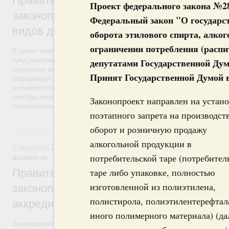
Правительство направило в Госдуму поп
Проект федерального закона №28
законопроекту о переводе лицензирован
Федеральный закон "О государс
видов деятельности в электронную фор
оборота этилового спирта, алко
ограничении потребления (распи
В целях совершенствования существующего порядка лицензировани
предусматривается внедрение реестровой модели предоставления г
депутатами Государственной Дум
отдельных видов деятельности. Это позволит упростить процедуры
Принят Государственной Думой в
информации для юридических лиц и индивидуальных предпринимат
документооборот в этой сфере. Поправки к законопроекту направлен
реестра лицензий в качестве первоисточника юридически значимых
Законопроект направлен на устан
лицензирования.
поэтапного запрета на производст
оборот и розничную продажу
5 августа 2019, понедельник
алкогольной продукции в
5 августа 2019
,
Финансовый мониторинг. Регулирование т
потребительской таре (потребител
финансов
таре либо упаковке, полностью
Правительство направило в Госдуму поп
изготовленной из полиэтилена,
законопроекту об использовании перево
полистирола, полиэтилентерефтал
аккредитивов во внешней торговле
иного полимерного материала) (да
Законопроект направлен на обеспечение возможности использовани