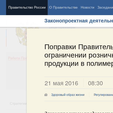
Правительство России
О Правительстве
Новости
Заседан
Законопроектная деятельн
Председатель Правительства
М
Вице-премьеры
М
Поправки Правитель
ограничении рознич
Демография
Занято
Работа Правительства
продукции в полиме
Здоровье
Технол
Образование
Эконом
Культура
Финан
Общество
Социал
21 мая 2016
08:30
Государство
Здоровый образ жизни
Регулировани
Стратегии
Государственные программы
Национальн