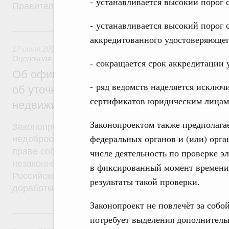
- устанавливается высокий порог 
Правительство поддерживает законопроект с учё
- устанавливается высокий порог 
17 июля 2019, среда
аккредитованного удостоверяющег
17 июля 2019
,
Земельные отношения. Кадастровая систем
Оценочная деятельность
- сокращается срок аккредитации 
Об официальном отзыве Правительства 
- ряд ведомств наделяется исклю
об уточнении порядка государственной р
сертификатов юридическим лицам,
недвижимости на основании электронног
Законопроектом также предполагае
Законопроект направлен на защиту интересов гр
федеральных органов и (или) орг
недобросовестных действий по отчуждению прин
праве собственности недвижимого имущества с 
числе деятельность по проверке 
незаконно полученного ключа электронной подпи
в фиксированный момент времени,
Российской Федерации поддерживает законопроек
результаты такой проверки.
доработки с учетом замечаний.
Законопроект не повлечёт за собо
2 июля 2019, вторник
потребует выделения дополнитель