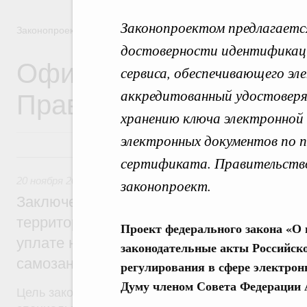
Законопроектом предлагается
Законопроектная деятельность
достоверности идентификаци
Официальные отзывы 
сервиса, обеспечивающего эл
Правительства на зак
аккредитованный удостоверя
хранению ключа электронной
электронных документов по 
20 ноября 2019, среда
сертификата. Правительств
20 ноября 2019
,
Малое и среднее предпринимательство
законопроект.
Заключение Правительства на законопро
территории проведения эксперимента п
Проект федерального закона «О 
уплате налога на профессиональный дох
законодательные акты Российск
самозанятых граждан
регулирования в сфере электрон
Думу членом Совета Федерации 
Цель законопроекта – распространение эксперим