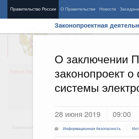
Правительство России
О Правительстве
Новости
Заседан
Законопроектная деятельн
Председатель Правительства
М
Вице-премьеры
М
О заключении П
законопроект о
Демография
Занято
Работа Правительства
Здоровье
Технол
Образование
Эконом
системы электр
Культура
Финан
Общество
Социал
Государство
28 июня 2019
09:00
Стратегии
Государственные программы
Национальн
Информационная безопасность
Инт