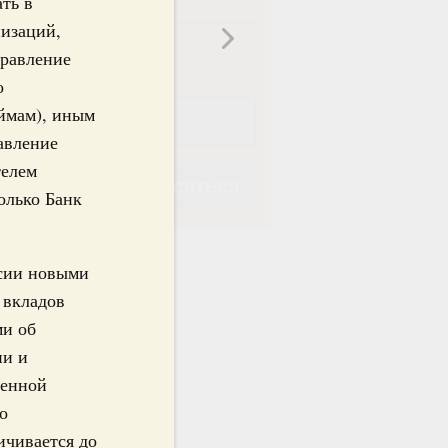
ть в
изаций,
ная
Еженедельная
правление
о
ймам), иным
авление
телем
Подписаться
олько Банк
ссии новыми
 вкладов
ми об
Подписаться
ии и
венной
о
ичивается до