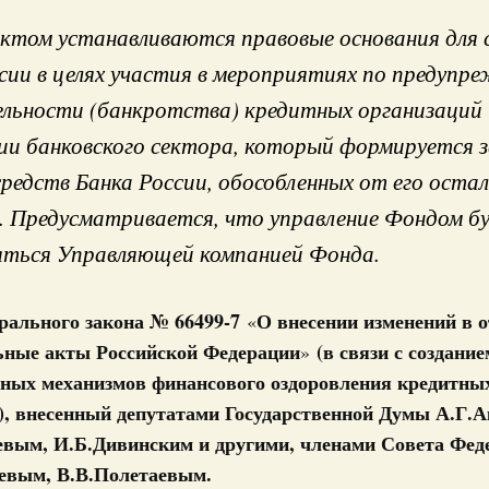
ктом устанавливаются правовые основания для 
сии в целях участия в мероприятиях по предупр
 отзывы и заключения
льности (банкротства) кредитных организаций
ии банковского сектора, который формируется з
а на законопроекты
редств Банка России, обособленных от его оста
 Предусматривается, что управление Фондом б
яться Управляющей компанией Фонда.
оября 2019, среда
Кален
ельство
конопроект о расширении территории
рального закона № 66499-7
О внесении изменений в 
«
ощённой уплате налога на профессиональный
ПН
ьные акты Российской Федерации
(в связи с создание
»
ных механизмов финансового оздоровления кредитны
ксперимента по установлению специального налогового
), внесенный депутатами Государственной Думы А.Г.
д» с 1 января 2020 года на субъекты Федерации, не
3
джетной обеспеченности, а также на субъекты
вым, И.Б.Дивинским и другими, членами Совета Фед
ода с населением свыше 1 миллиона человек.
евым, В.В.Полетаевым.
10