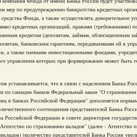
компания Фонда от имени Банка России будет участвова
ии мер по предупреждению банкротства кредитных орган
юля 2019, вторник
Ежеднев
 средства Фонда, а также осуществлять доверительное у
едствия и прокуратуры
Email
ями) кредитных организаций, правами (требованиями) п
ьства на законопроект о наделении полиции
ванным кредитам (депозитам, займам, облигационным за
предостережения
позитам, банковским гарантиям, передаваемыми ей в упр
полицию правом объявлять гражданам обязательное для
ии, а также паевыми инвестиционными фондами, учреди
имости определённых действий либо недопустимости
ия. Правительство Российской Федерации поддерживает
ого управления которых при формировании может быть т
Email
юня 2019, пятница
ом устанавливается, что в связи с наделением Банка Ро
и по санации банков Федеральный закон "О страховании
законопроект о функционировании системы
иц в банках Российской Федерации" дополняется норма
личественного соотношения представителей Банка Росс
 регулирование процедур достоверности идентификации
а Российской Федерации в совете директоров государст
рвиса, обеспечивающего электронное взаимодействие. В
ющий центр наделяется полномочиями по хранению
Агентство по страхованию вкладов" (далее - Агентство п
ю соответствующих электронных документов по
вкладов) (количество представителей Банка России увел
о сертификата. Правительство Российской Федерации