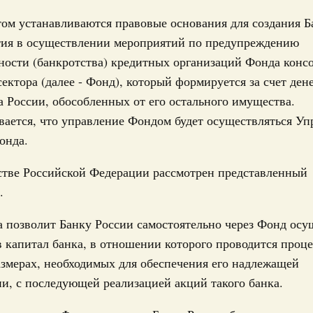
я 2019, понедельник
ом устанавливаются правовые основания для создания Б
17
стия в осуществлении мероприятий по предупреждению
ьства на законопроект, направленный на
ности (банкротства) кредитных организаций Фонда конс
24
едствий использования электронных сигарет
сектора (далее - Фонд), который формируется за счет де
нить положения закона «Об охране здоровья граждан от
31
а России, обособленных от его остального имущества.
а и последствий потребления табака» на электронные
 а также предусмотреть административную
вается, что управление Фондом будет осуществляться У
 ограничений, связанных с их оборотом и
С помощь
онда.
вает законопроект с учётом замечаний.
осуществ
Для поиск
стве Российской Федерации рассмотрен представленный
июля 2019, среда
сервисо
.
вая система. Недвижимость. Оценочная деятельность
Выбра
ьства на законопроект об уточнении порядка
 позволит Банку России самостоятельно через Фонд осу
пери
движимости на основании электронного
 капитал банка, в отношении которого проводится проц
Архи
азмерах, необходимых для обеспечения его надлежащей
есов граждан в случае недобросовестных действий по
и, с последующей реализацией акций такого банка.
е собственности недвижимого имущества с
ключа электронной подписи. Правительство Российской
и условии его доработки с учетом замечаний.
Подпи