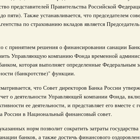
ство представителей Правительства Российской Федерац
до пяти). Также устанавливается, что председателем сов
гентства по страхованию вкладов является Председатель
аконопроект об уточнении правовых норм для
ажданина
у для создания институтов цифрового профиля граждан
о с принятием решения о финансировании санации Банк
ловия для дальнейшего развития сферы электронных
в электронной форме. Правительство Российской
ачить Управляющую компанию Фонда временной админис
банком, которая выполняет определенные Федеральным з
ности (банкротстве)" функции.
юня 2019, пятница
ование
матривается, что Совет директоров Банка России утверж
ьства на законопроект о правовом
тчет о деятельности Управляющей компании Фонда, вк
ской подготовки учащихся образовательных
тивности ее деятельности, и представляет его вместе с 
ка России в Национальный финансовый совет.
едеральный закон «Об образовании в Российской
равового регулирования организации практической
казанных норм позволит сократить затраты государства
части определения понятия «практическая подготовка
ожений, касающихся сетевой формы реализации
анации банков, а также достичь финансового оздоровлен
во Российской Федерации поддерживает законопроект с