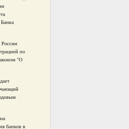
ии
ета
 Банка
 России
трацией по
аконом "О
дает
лючающий
годовым
 на
ия банков в