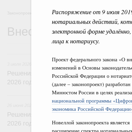
Распоряжение от 9 июля 201
Законопроектная деятельность
нотариальных действий, кот
Внесение законопроек
электронной форме удалённо,
лица к нотариусу.
3 июля, пятница
Проект федерального закона «О в
3 июля 2026
изменений в Основы законодатель
Решения, принятые на заседании Правит
Российской Федерации о нотариат
2026 года
(далее – законопроект) разработан
Минюстом России в целях реализ
26 июня, пятница
национальной программы «Цифро
26 июня 2026
экономика Российской Федерации
Решения, принятые на заседании Правит
Новеллой законопроекта является
2026 года
расширение спектра нотариальны