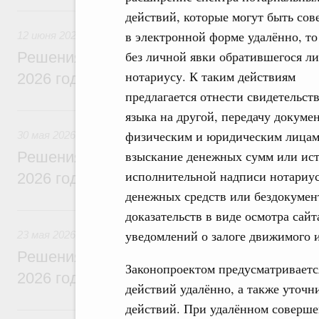
12 июня, пятница
действий, которые могут быть со
в электронной форме удалённо, то
12 июня 2026
без личной явки обратившегося ли
Решения, принятые на заседании Правит
нотариусу. К таким действиям
2026 года
предлагается отнести свидетельст
30 мая, суббота
языка на другой, передачу докум
физическим и юридическим лицам,
30 мая 2026
взыскание денежных сумм или ист
Решения, принятые на заседании Правит
исполнительной надписи нотариус
2026 года
денежных средств или бездокумен
23 мая, суббота
доказательств в виде осмотра сайт
уведомлений о залоге движимого 
23 мая 2026
Решения, принятые на заседании Правит
Законопроектом предусматриваетс
2026 года
действий удалённо, а также уточ
действий. При удалённом соверше
16 мая, суббота