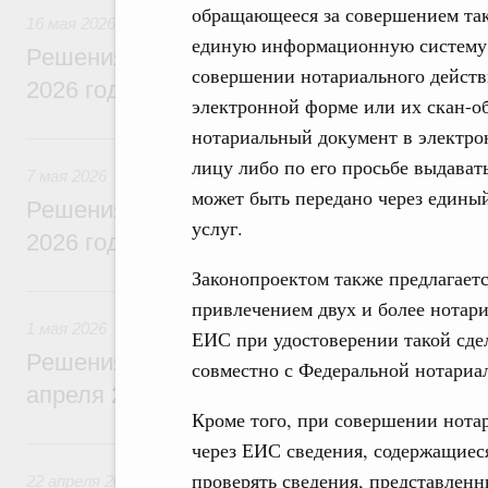
обращающееся за совершением тако
16 мая 2026
единую информационную систему н
Решения, принятые на заседании Правит
совершении нотариального действ
2026 года
электронной форме или их скан-об
нотариальный документ в электро
7 мая, четверг
лицу либо по его просьбе выдават
7 мая 2026
может быть передано через едины
Решения, принятые на заседании Правит
услуг.
2026 года
Законопроектом также предлагаетс
1 мая, пятница
привлечением двух и более нотари
1 мая 2026
ЕИС при удостоверении такой сде
Решения, принятые на заседании Правит
совместно с Федеральной нотариа
апреля 2026 года
Кроме того, при совершении нота
22 апреля, среда
через ЕИС сведения, содержащиес
проверять сведения, представлен
22 апреля 2026