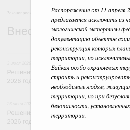
Распоряжение от 11 апреля 
Законопроектная деятельность
предлагается исключить из ч
Внесение законопроек
экологической экспертизы фе
документацию объектов соци
реконструкция которых план
3 июля, пятница
территории, но исключительн
3 июля 2026
Байкал особо охраняемых те
Решения, принятые на заседании Правит
строить и реконструировать
2026 года
необходимые людям, живущим
26 июня, пятница
территории, но при безуслов
26 июня 2026
безопасности, установленных
Решения, принятые на заседании Правит
территории.
2026 года