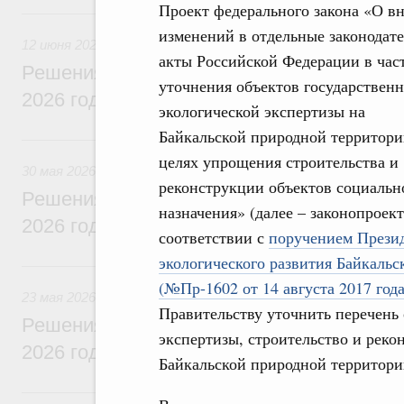
Проект федерального закона «О в
12 июня, пятница
изменений в отдельные законодат
12 июня 2026
акты Российской Федерации в час
Решения, принятые на заседании Правит
уточнения объектов государствен
2026 года
экологической экспертизы на
Байкальской природной территори
30 мая, суббота
целях упрощения строительства и
30 мая 2026
реконструкции объектов социальн
Решения, принятые на заседании Правит
назначения» (далее – законопроек
2026 года
соответствии с
поручением Презид
экологического развития Байкальс
23 мая, суббота
(№Пр-1602 от 14 августа 2017 года
23 мая 2026
Правительству уточнить перечень 
Решения, принятые на заседании Правит
экспертизы, строительство и реко
2026 года
Байкальской природной территори
16 мая, суббота