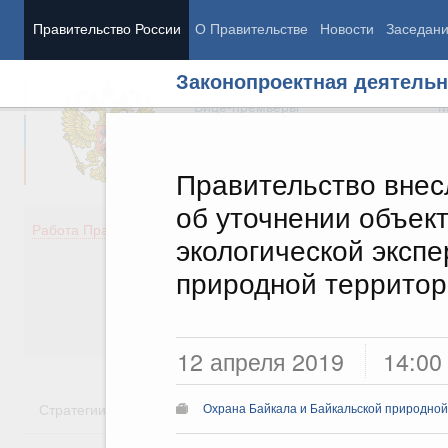
Правительство России
О Правительстве
Новости
Заседан
Законопроектная деятельн
Председатель Правительства
М
Вице-премьеры
М
Правительство внес
об уточнении объек
Демография
Занято
Работа Правительства
экологической эксп
Здоровье
Технол
Образование
Эконом
природной террито
Культура
Финан
Общество
Социал
Государство
12 апреля 2019
14:00
Стратегии
Государственные программы
Национальн
Охрана Байкала и Байкальской природно