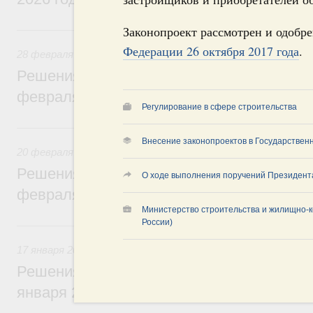
28 февраля, суббота
Законопроект рассмотрен и одобр
Федерации 26 октября 2017 года
.
28 февраля 2026
Решения, принятые на заседании Правит
февраля 2026 года
Регулирование в сфере строительства
20 февраля, пятница
Внесение законопроектов в Государствен
20 февраля 2026
Решения, принятые на заседании Правит
О ходе выполнения поручений Президент
февраля 2026 года
Министерство строительства и жилищно-к
России)
17 января, суббота
17 января 2026
Решения, принятые на заседании Правит
января 2026 года