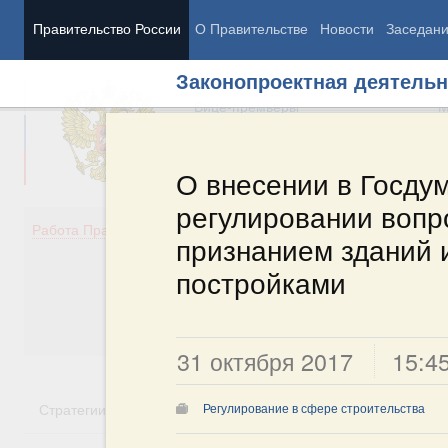
Правительство России
О Правительстве
Новости
Заседан
Законопроектная деятельн
Председатель Правительства
М
Вице-премьеры
М
О внесении в Госду
регулировании вопр
Демография
Занято
Работа Правительства
признанием зданий 
Здоровье
Технол
Образование
Эконом
постройками
Культура
Финан
Общество
Социал
Государство
31 октября 2017
15:4
Стратегии
Государственные программы
Национальн
Регулирование в сфере строительства