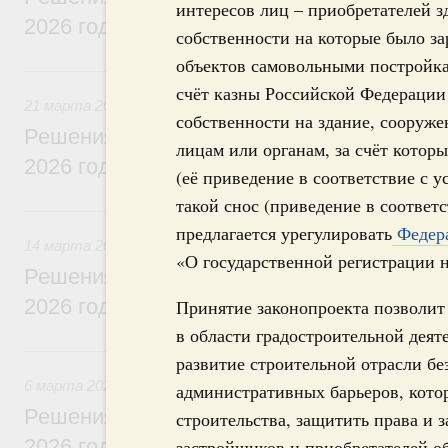
интересов лиц – приобретателей з
2026 года
собственности на которые было за
объектов самовольными постройка
21 марта, суббота
счёт казны Российской Федерации
21 марта 2026
собственности на здание, сооруже
Решения, принятые на заседании Правит
лицам или органам, за счёт котор
2026 года
(её приведение в соответствие с 
такой снос (приведение в соответ
14 марта, суббота
предлагается урегулировать
Федера
14 марта 2026
«О государственной регистрации 
Решения, принятые на заседании Правит
2026 года
Принятие законопроекта позволит
в области градостроительной деят
6 марта, пятница
развитие строительной отрасли б
6 марта 2026
административных барьеров, кото
Решения, принятые на заседании Правит
строительства, защитить права и 
2026 года
застройщиков и приобретателей о