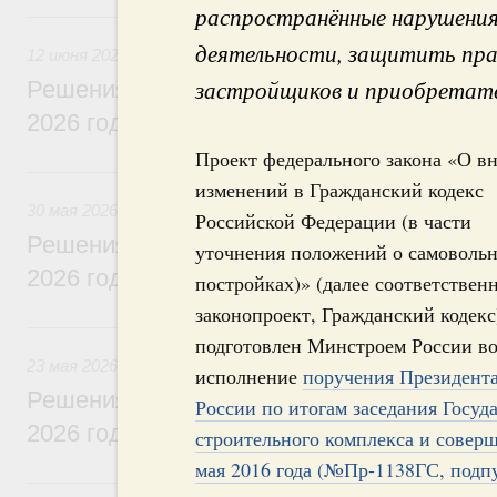
распространённые нарушения
12 июня, пятница
деятельности, защитить пра
12 июня 2026
застройщиков и приобретат
Решения, принятые на заседании Правит
2026 года
Проект федерального закона «О в
30 мая, суббота
изменений в Гражданский кодекс
30 мая 2026
Российской Федерации (в части
Решения, принятые на заседании Правит
уточнения положений о самоволь
2026 года
постройках)» (далее соответствен
законопроект, Гражданский кодекс
23 мая, суббота
подготовлен Минстроем России в
23 мая 2026
исполнение
поручения Президент
Решения, принятые на заседании Правит
России по итогам заседания Госуд
2026 года
строительного комплекса и совер
мая 2016 года (№Пр-1138ГС, подпу
16 мая, суббота