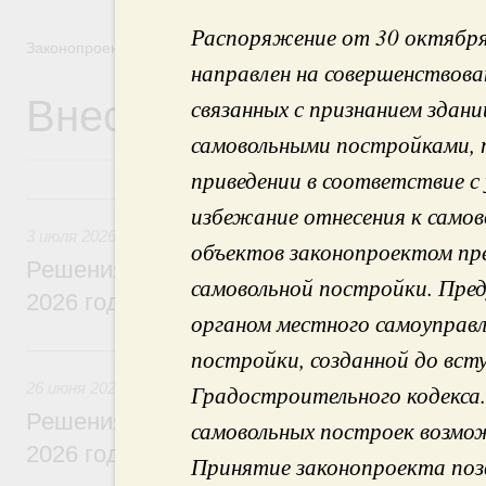
Распоряжение от 30 октября
Законопроектная деятельность
направлен на совершенствова
Внесение законопроек
связанных с признанием здани
самовольными постройками, п
приведении в соответствие с
3 июля, пятница
избежание отнесения к самов
3 июля 2026
объектов законопроектом пр
Решения, принятые на заседании Правит
самовольной постройки. Пре
2026 года
органом местного самоуправл
26 июня, пятница
постройки, созданной до всту
26 июня 2026
Градостроительного кодекса.
Решения, принятые на заседании Правит
самовольных построек возмож
2026 года
Принятие законопроекта поз