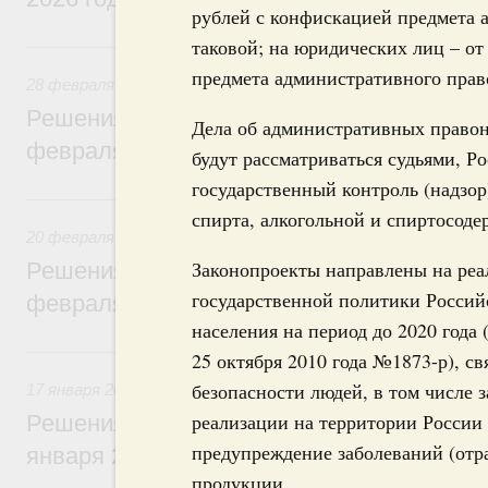
рублей с конфискацией предмета 
таковой; на юридических лиц – от
28 февраля, суббота
предмета административного прав
28 февраля 2026
Решения, принятые на заседании Правит
Дела об административных правон
февраля 2026 года
будут рассматриваться судьями, 
государственный контроль (надзор
20 февраля, пятница
спирта, алкогольной и спиртосод
20 февраля 2026
Законопроекты направлены на реа
Решения, принятые на заседании Правит
государственной политики Россий
февраля 2026 года
населения на период до 2020 года
17 января, суббота
25 октября 2010 года №1873-р), с
безопасности людей, в том числе з
17 января 2026
реализации на территории России
Решения, принятые на заседании Правит
предупреждение заболеваний (отр
января 2026 года
продукции.