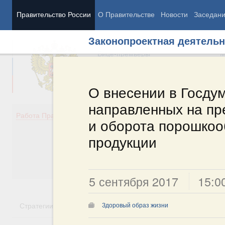
Правительство России
О Правительстве
Новости
Заседан
Законопроектная деятельн
Председатель Правительства
М
Вице-премьеры
М
О внесении в Госдум
направленных на пр
Демография
Занято
Работа Правительства
и оборота порошко
Здоровье
Технол
Образование
Эконом
продукции
Культура
Финан
Общество
Социал
Государство
5 сентября 2017
15:0
Стратегии
Государственные программы
Национальн
Здоровый образ жизни