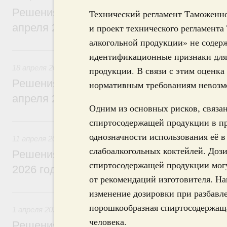
Решения, принятые на заседании Правит
Технический регламент Таможенн
апреля 2026 года
и проект технического регламента
алкогольной продукции» не содерж
18 апреля, суббота
идентификационные признаки для
18 апреля 2026
продукции. В связи с этим оценка
Решения, принятые на заседании Правит
нормативным требованиям невозм
апреля 2026 года
Одним из основных рисков, связа
11 апреля, суббота
спиртосодержащей продукции в пр
однозначности использования её в
11 апреля 2026
слабоалкогольных коктейлей. Доз
Решения, принятые на заседании Правит
спиртосодержащей продукции могу
2026 года
от рекомендаций изготовителя. На
1 апреля, среда
изменение дозировки при разбавле
порошкообразная спиртосодержаща
1 апреля 2026
человека.
Решения, принятые на заседании Правит