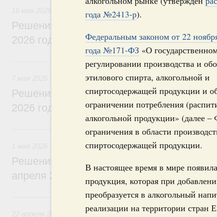
алкогольном рынке (утверждён
ра
16 мая 2026
года №2413-р
).
Решения, принятые на заседании Правит
Федеральным законом от 22 ноябр
2026 года
года №171-ФЗ
«О государственно
7 мая, четверг
регулировании производства и обо
этилового спирта, алкогольной и
7 мая 2026
спиртосодержащей продукции и о
Решения, принятые на заседании Правит
ограничении потребления (распит
2026 года
алкогольной продукции» (далее –
1 мая, пятница
ограничения в области производст
спиртосодержащей продукции.
1 мая 2026
Решения, принятые на заседании Правит
В настоящее время в мире появил
апреля 2026 года
продукция, которая при добавлен
преобразуется в алкогольный напи
22 апреля, среда
реализации на территории стран Е
22 апреля 2026