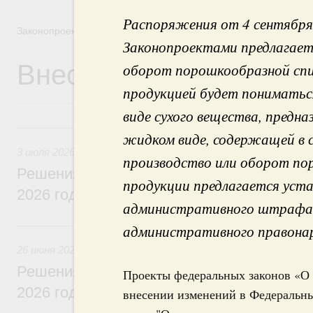
Распоряжения от 4 сентября
Законопроектная деятельность
Законопроектами предлагает
Внесение законопроек
оборот порошкообразной сп
продукцией будет пониматьс
виде сухого вещества, предна
3 июля, пятница
жидком виде, содержащей в с
3 июля 2026
производство или оборот п
Решения, принятые на заседании Правит
продукции предлагается уст
2026 года
административного штрафа 
26 июня, пятница
административного правонар
26 июня 2026
Решения, принятые на заседании Правит
Проекты федеральных законов «О
2026 года
внесении изменений в Федеральн