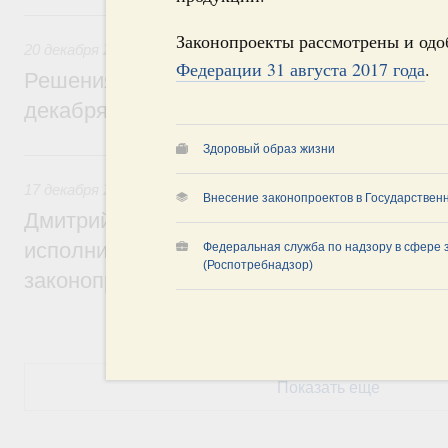
20 декабря 2025, суббота
Законопроекты рассмотрены и од
20 декабря 2025
Федерации 31 августа 2017 года
.
Решения, принятые на заседании Правит
декабря 2025 года
Здоровый образ жизни
17 декабря 2025, среда
17 декабря 2025
Внесение законопроектов в Государствен
Дмитрий Григоренко: Правительство пов
исполнительскую дисциплину при подгот
Федеральная служба по надзору в сфере 
(Роспотребнадзор)
законопроектов и актов
Показать еще