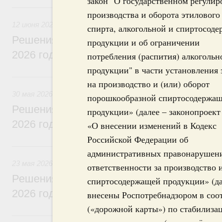
закон "О государственном регули
12 июня, пятница
производства и оборота этилового
12 июня 2026
спирта, алкогольной и спиртосод
Решения, принятые на заседании Правит
продукции и об ограничении
2026 года
потребления (распития) алкогольн
продукции" в части установления 
30 мая, суббота
на производство и (или) оборот
30 мая 2026
порошкообразной спиртосодержа
Решения, принятые на заседании Правит
продукции» (далее – законопроект 
2026 года
«О внесении изменений в Кодекс
Российской Федерации об
23 мая, суббота
административных правонарушени
23 мая 2026
ответственности за производство 
Решения, принятые на заседании Правит
спиртосодержащей продукции» (да
2026 года
внесены Роспотребнадзором в соо
(«дорожной карты») по стабилиза
16 мая, суббота