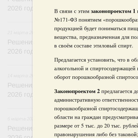
2026 года
законопроектом 1
В связи с этим
№171-ФЗ понятием «порошкообраз
21 марта, суббота
продукцией будет пониматься пищ
21 марта 2026
вещества, предназначенная для п
Решения, принятые на заседании Правит
в своём составе этиловый спирт.
2026 года
Предлагается установить, что в об
14 марта, суббота
алкогольной и спиртосодержащей 
14 марта 2026
оборот порошкообразной спиртос
Решения, принятые на заседании Правит
Законопроектом 2
предлагается д
2026 года
административную ответственность
порошкообразной спиртосодержащ
6 марта, пятница
области на граждан предусматрив
6 марта 2026
размере от 5 тыс. до 20 тыс. руб
Решения, принятые на заседании Правит
правонарушения либо без таковой;
2026 года