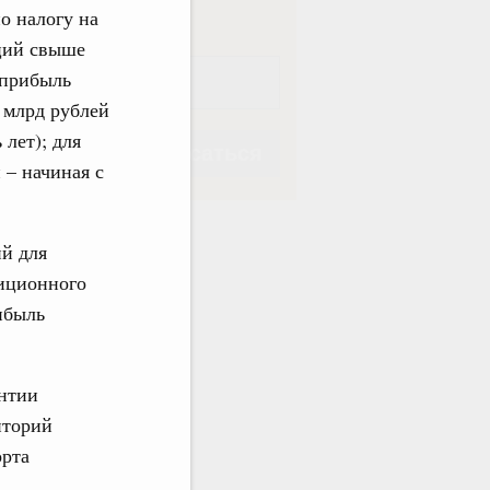
о налогу на
ций свыше
 прибыль
 млрд рублей
 лет); для
Подписаться
 – начиная с
ий для
тиционного
Подписаться
ибыль
антии
иторий
орта