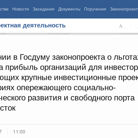
стве
Новости
Заседания
Документы
Поручения
Законопроект
ектная деятельность
ь Правительства
Министерства и ведомства
Советы и
еры
Министры
По регио
ии в Госдуму законопроекта о льгота
на прибыль организаций для инвестор
мография
Занятость и труд
Экология
ющих крупные инвестиционные проек
ровье
Технологическое развитие
Жильё и горо
азование
Экономика. Регулирование
Транспорт и с
риях опережающего социально-
ьтура
Финансы
Энергетика
еского развития и свободного порта
щество
Социальные услуги
Промышленно
ударство
Сельское хоз
сток
ограммы
Национальные проекты
7
11:00