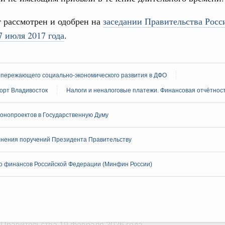
 марта, суббота
 рассмотрен и одобрен на
заседании Правительства Росс
Правительства 19 марта 2026 года
 июля 2017 года
.
 марта, суббота
опережающего социально-экономического развития в ДФО
Правительства 12 марта 2026 года
орт Владивосток
Налоги и неналоговые платежи. Финансовая отчётност
 марта, пятница
онопроектов в Государственную Думу
Правительства 5 марта 2026 года
нения поручений Президента Правительству
февраля, суббота
о финансов Российской Федерации (Минфин России)
 Правительства 27 февраля 2026 года
февраля, пятница
 Правительства 19 февраля 2026 года