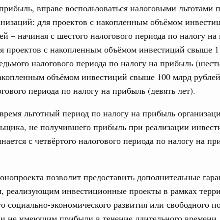
рибыль, вправе воспользоваться налоговыми льготами п
Правительства 29 апреля 2026 года
Email
анизаций: для проектов с накопленным объёмом инвести
2 апреля, среда
ей – начиная с шестого налогового периода по налогу на
для проектов с накопленным объёмом инвестиций свыше 1
Правительства 21 апреля 2026 года
седьмого налогового периода по налогу на прибыль (шесть
акопленным объёмом инвестиций свыше 100 млрд рублей
 апреля, суббота
Email
огового периода по налогу на прибыль (девять лет).
Правительства 16 апреля 2026 года
время льготный период по налогу на прибыль организац
льщика, не получившего прибыль при реализации инвес
 апреля, суббота
инается с четвёртого налогового периода по налогу на пр
Правительства 9 апреля 2026 года
 апреля, среда
онопроекта позволит предоставить дополнительные гар
м, реализующим инвестиционные проекты в рамках терр
Правительства 30 марта 2026 года
 социально-экономического развития или свободного п
 и не имеющим прибыли в течение длительного времени.