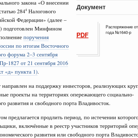
ального закона «О внесении
Документ
0 мая, суббота
статью 284
Налогового
4
24
ийской Федерации» (далее –
Правительства 28 мая 2026 года
Распоряжение от
т) подготовлен Минфином
31
года №1640-р
PDF
сполнение
поручения
3 мая, суббота
оссии по итогам Восточного
С помощь
осуществ
го форума 2–3 сентября
Правительства 21 мая 2026 года
Для поиск
Пр-1827 от 21 сентября 2016
сервисо
6 мая, суббота
кт «д» пункта 1)
.
Выбра
т направлен на поддержку инвесторов, реализующих кру
пери
Правительства 14 мая 2026 года
ные проекты на территориях опережающего социально-
7 мая, четверг
Архи
го развития и свободного порта Владивосток.
Правительства 6 мая 2026 года
ом предлагается продлить период, по истечении которог
Подпи
льщики, включённые в реестр участников территорий оп
1 мая, пятница
ономического развития или свободного порта Владивосто
Ежеднев