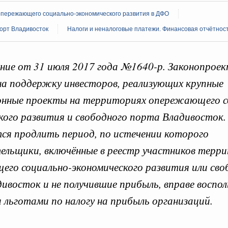
опережающего социально-экономического развития в ДФО
орт Владивосток
Налоги и неналоговые платежи. Финансовая отчётност
онопроектов в Государ
ие от 31 июля 2017 года №1640-р. Законопрое
на поддержку инвесторов, реализующих крупные
 июля, пятница
Кален
онные проекты на территориях опережающего с
кого развития и свободного порта Владивосток.
Правительства 2 июля 2026 года
ся продлить период, по истечении которого
ПН
 июня, пятница
ельщики, включённые в реестр участников терр
го социально-экономического развития или сво
Правительства 25 июня 2026 года
3
ивосток и не получившие прибыль, вправе воспо
 июня, пятница
 льготами по налогу на прибыль организаций.
10
Правительства 11 июня 2026 года
17