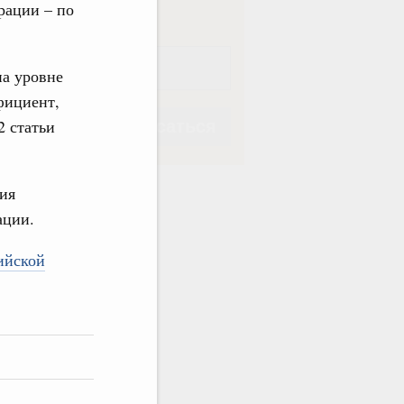
рации – по
на уровне
фициент,
2 статьи
Подписаться
ия
ации.
Подписаться
ийской