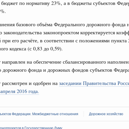
 бюджет по нормативу 23%, а в бюджеты субъектов Феде
Правительства 29 апреля 2026 года
Email
7%.
2 апреля, среда
анения базового объёма Федерального дорожного фонда 
 законодательства законопроектом корректируется коэф
Правительства 21 апреля 2026 года
при его расчёте, в соответствии с положениями пункта 
 апреля, суббота
го кодекса (с 0,83 до 0,59).
Email
 направлен на обеспечение сбалансированного наполнен
Правительства 16 апреля 2026 года
о дорожного фонда и дорожных фондов субъектов Федер
 апреля, суббота
 рассмотрен и одобрен на
заседании Правительства Росс
апреля 2016 года.
Правительства 9 апреля 2026 года
 апреля, среда
ъектов Федерации. Межбюджетные отношения
Дорожное хозяйство
Правительства 30 марта 2026 года
онопроектов в Государственную Думу