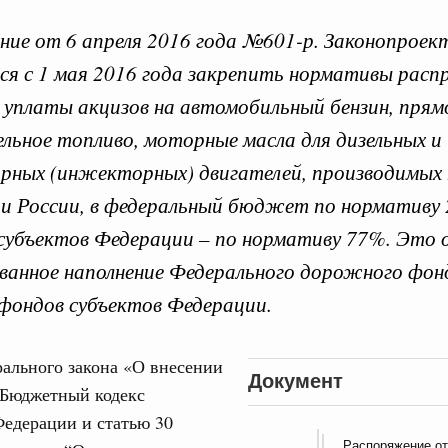
ие от 6 апреля 2016 года №601-р. Законопроек
ся с 1 мая 2016 года закрепить нормативы расп
онопроектов в Государ
 уплаты акцизов на автомобильный бензин, пря
зельное топливо, моторные масла для дизельных и
ных (инжекторных) двигателей, производимых 
 июля, пятница
Кален
 России, в федеральный бюджет по нормативу 
убъектов Федерации – по нормативу 77%. Это 
Правительства 2 июля 2026 года
ПН
ванное наполнение Федерального дорожного фон
 июня, пятница
фондов субъектов Федерации.
Правительства 25 июня 2026 года
3
ального закона «О внесении
 июня, пятница
Документ
 Бюджетный кодекс
10
едерации и статью 30
Правительства 11 июня 2026 года
Распоряжение от
17