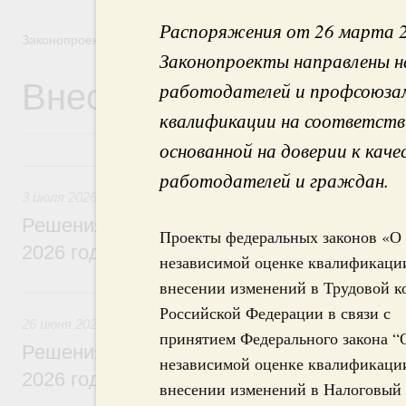
Распоряжения от 26 марта 2
Законопроектная деятельность
Законопроекты направлены н
Внесение законопроек
работодателей и профсоюзам
квалификации на соответст
основанной на доверии к кач
3 июля, пятница
работодателей и граждан.
3 июля 2026
Решения, принятые на заседании Правит
Проекты федеральных законов «О
2026 года
независимой оценке квалификаци
внесении изменений в Трудовой к
26 июня, пятница
Российской Федерации в связи с
26 июня 2026
принятием Федерального закона “
Решения, принятые на заседании Правит
независимой оценке квалификаци
2026 года
внесении изменений в Налоговый 