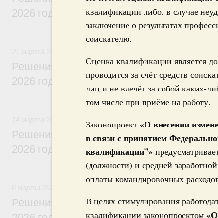
квалификации либо, в случае неу
2026 года
заключение о результатах професс
21 марта, суббота
соискателю.
21 марта 2026
Оценка квалификации является до
Решения, принятые на заседании Правит
проводится за счёт средств соиск
2026 года
лиц и не влечёт за собой каких-л
том числе при приёме на работу.
14 марта, суббота
14 марта 2026
«О внесении измен
Законопроект
Решения, принятые на заседании Правит
в связи с принятием Федерально
2026 года
квалификации”»
предусматривает
(должности) и средней заработной
6 марта, пятница
оплаты командировочных расходов
6 марта 2026
В целях стимулирования работодат
Решения, принятые на заседании Правит
«О
квалификации законопроектом
2026 года