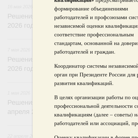
16 мая 2026
формирование объединениями
Решения, принятые на заседании Правит
работодателей и профсоюзами сис
2026 года
независимой оценки квалификаци
соответствие профессиональным
7 мая, четверг
стандартам, основанной на довери
7 мая 2026
работодателей и граждан.
Решения, принятые на заседании Правит
Координатор системы независимо
2026 года
орган при Президенте России для 
1 мая, пятница
развития квалификаций.
1 мая 2026
В целях организации работы по о
Решения, принятые на заседании Правит
профессиональной деятельности с
апреля 2026 года
квалификациям (далее – советы) н
работодателей или ассоциаций, п
22 апреля, среда
22 апреля 2026
Оценку квалификации в форме про