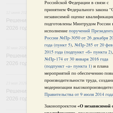
Российской Федерации в связи с
12 июня, пятница
принятием Федерального закона “
12 июня 2026
независимой оценке квалификаци
Решения, принятые на заседании Правит
подготовлены Минтрудом России 
2026 года
исполнение
поручений Президент
России №Пр-3050 от 26 декабря 2
30 мая, суббота
года (пункт 5)
,
№Пр-285 от 20 фев
30 мая 2026
2015 года (подпункт «б» пункта 2)
Решения, принятые на заседании Правит
№Пр-174 от 30 января 2016 года
2026 года
(подпункт «а» пункта 1)
и плана
мероприятий по обеспечению по
23 мая, суббота
производительности труда, создан
23 мая 2026
модернизации высокопроизводите
Решения, принятые на заседании Правит
Правительства от 9 июля 2014 год
2026 года
«О независимой 
Законопроектом
16 мая, суббота
квалификации»
предусматривает