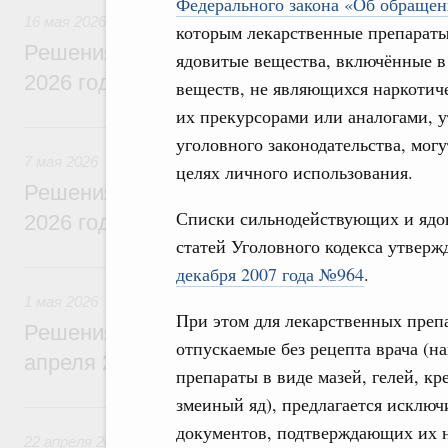
Федерального закона «Об обращен
16 мая 2026
которым лекарственные препараты
Решения, принятые на заседании Правит
ядовитые вещества, включённые 
2026 года
веществ, не являющихся наркотич
их прекурсорами или аналогами, 
7 мая, четверг
уголовного законодательства, мог
7 мая 2026
целях личного использования.
Решения, принятые на заседании Правит
Списки сильнодействующих и ядов
2026 года
статей Уголовного кодекса утвер
1 мая, пятница
декабря 2007 года №964
.
1 мая 2026
При этом для лекарственных преп
Решения, принятые на заседании Правит
отпускаемые без рецепта врача (
апреля 2026 года
препараты в виде мазей, гелей, 
змеиный яд), предлагается исключ
22 апреля, среда
документов, подтверждающих их н
22 апреля 2026