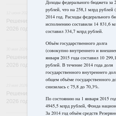
Доходы федерального бюджета за 2
12 июня, пятница
рублей, что на 258,1 млрд рублей 
12 июня 2026
2014 год. Расходы федерального б
Решения, принятые на заседании Правит
исполнению составили 14 831,6 м
2026 года
составил 334,7 млрд рублей.
30 мая, суббота
Объём государственного долга
30 мая 2026
(совокупно внутреннего и внешнег
Решения, принятые на заседании Правит
января 2015 года составил 10 299,
2026 года
рублей. В течение 2014 года доля
государственного внутреннего дол
23 мая, суббота
общем объёме государственного д
23 мая 2026
снизилась с 75,8 до 70,3%.
Решения, принятые на заседании Правит
По состоянию на 1 января 2015 го
2026 года
4945,5 млрд рублей, Фонда национ
За 2014 год объём средств Резервн
16 мая, суббота