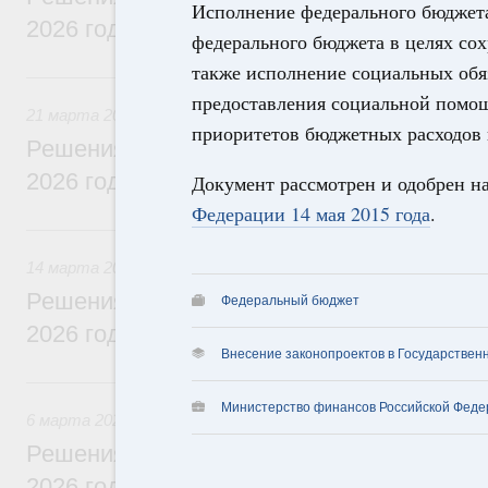
Исполнение федерального бюджета
2026 года
федерального бюджета в целях со
также исполнение социальных обя
21 марта, суббота
предоставления социальной помощ
21 марта 2026
приоритетов бюджетных расходов 
Решения, принятые на заседании Правит
2026 года
Документ рассмотрен и одобрен н
Федерации 14 мая 2015 года
.
14 марта, суббота
14 марта 2026
Решения, принятые на заседании Правит
Федеральный бюджет
2026 года
Внесение законопроектов в Государствен
6 марта, пятница
Министерство финансов Российской Феде
6 марта 2026
Решения, принятые на заседании Правит
2026 года