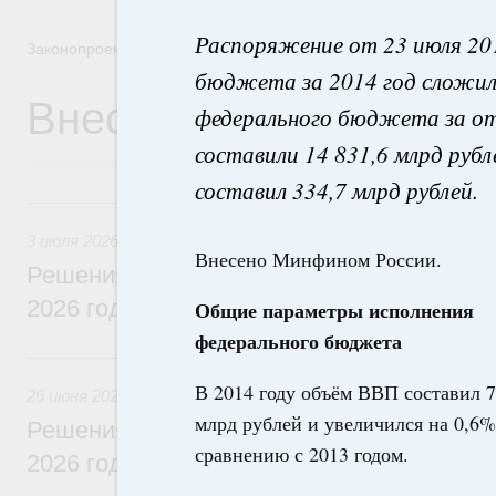
Распоряжение от 23 июля 20
Законопроектная деятельность
бюджета за 2014 год сложили
Внесение законопроек
федерального бюджета за от
составили 14 831,6 млрд ру
составил 334,7 млрд рублей.
3 июля, пятница
3 июля 2026
Внесено Минфином России.
Решения, принятые на заседании Правит
2026 года
Общие параметры исполнения
федерального бюджета
26 июня, пятница
В 2014 году объём ВВП составил 7
26 июня 2026
млрд рублей и увеличился на 0,6%
Решения, принятые на заседании Правит
сравнению с 2013 годом.
2026 года