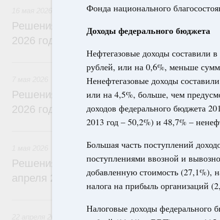
Фонда национального благосостоян
16 мая 2026
Решения, принятые на заседании Правит
Доходы федерального бюджета
2026 года
Нефтегазовые доходы составили в 2
7 мая, четверг
рублей, или на 0,6%, меньше сумм
Ненефтегазовые доходы составили 
7 мая 2026
Решения, принятые на заседании Правит
или на 4,5%, больше, чем предусм
доходов федерального бюджета 201
2026 года
2013 год – 50,2%) и 48,7% – ненеф
1 мая, пятница
Большая часть поступлений доход
1 мая 2026
поступлениями ввозной и вывозно
Решения, принятые на заседании Правит
добавленную стоимость (27,1%), н
апреля 2026 года
налога на прибыль организаций (2
22 апреля, среда
Налоговые доходы федерального бю
22 апреля 2026