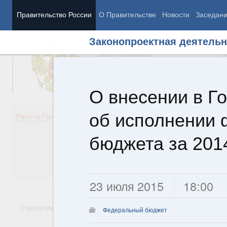
Правительство России
О Правительстве
Новости
Заседан
Законопроектная деятельн
Председатель Правительства
М
Вице-премьеры
М
О внесении в Г
об исполнении 
Демография
Занято
Работа Правительства
Здоровье
Технол
Образование
Эконом
бюджета за 201
Культура
Финан
Общество
Социал
Государство
23 июля 2015
18:00
Стратегии
Государственные программы
Национальн
Федеральный бюджет