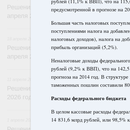
рублей (11,1% к ВВП), что на 115
Решения, принятые на заседании Правит
предусмотренной в прогнозе на 20
апреля 2026 года
Большая часть налоговых поступл
18 апреля, суббота
поступлениями налога на добавле
налоговых доходов), налога на до
18 апреля 2026
прибыль организаций (5,2%).
Решения, принятые на заседании Правит
апреля 2026 года
Неналоговые доходы федерального 
рублей (9,2% к ВВП), что на 142,
11 апреля, суббота
прогноза на 2014 год. В структур
11 апреля 2026
таможенных пошлин составили 80
Решения, принятые на заседании Правит
2026 года
Расходы федерального бюджета
1 апреля, среда
В целом кассовые расходы федера
14 831,6 млрд рублей, или 98,5% 
1 апреля 2026
Решения, принятые на заседании Правит