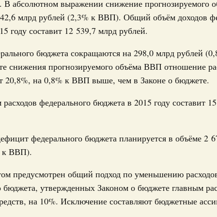
. В абсолютном выражении снижение прогнозируемого о
0 мая, суббота
542,6 млрд рублей (2,3% к ВВП). Общий объём доходов ф
24
15 году составит 12 539,7 млрд рублей.
Правительства 28 мая 2026 года
31
рального бюджета сокращаются на 298,0 млрд рублей (0
3 мая, суббота
ате снижения прогнозируемого объёма ВВП отношение ра
С помощь
 20,8%, на 0,8% к ВВП выше, чем в Законе о бюджете.
осуществ
Правительства 21 мая 2026 года
Для поиск
расходов федерального бюджета в 2015 году составит 15
сервисо
6 мая, суббота
Выбра
пери
Правительства 14 мая 2026 года
дефицит федерального бюджета планируется в объёме 2 6
 к ВВП).
7 мая, четверг
Архи
том предусмотрен общий подход по уменьшению расходо
Правительства 6 мая 2026 года
о бюджета, утвержденных Законом о бюджете главным ра
Подпи
едств, на 10%. Исключение составляют бюджетные асси
1 мая, пятница
Ежеднев