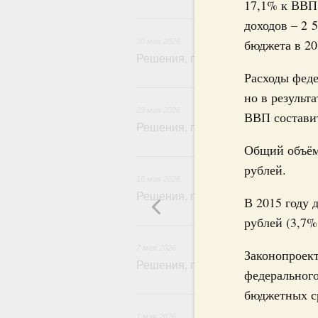
17,1% к ВВП
3
доходов – 2 
бюджета в 20
30 мая 2026
Решения, принятые на заседании 
Расходы феде
2
но в результ
23 мая 2026
ВВП составит
Решения, принятые на заседании 
Общий объём 
1
рублей.
16 мая 2026
Решения, принятые на заседании 
В 2015 году 
рублей (3,7%
7 мая 2026
Законопроек
Решения, принятые на заседании 
федеральног
бюджетных ср
1 мая 2026