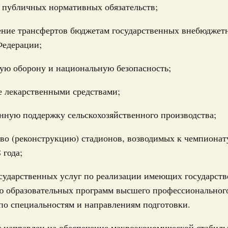
 публичных нормативных обязательств;
Правительства 29 апреля 2026 года
Email
ление трансфертов бюджетам государственных внебюдже
2 апреля, среда
Федерации;
Правительства 21 апреля 2026 года
ую оборону и национальную безопасность;
 апреля, суббота
е лекарственными средствами;
Email
Правительства 16 апреля 2026 года
енную поддержку сельскохозяйственного производства;
 апреля, суббота
тво (реконструкцию) стадионов, возводимых к чемпионат
 года;
Правительства 9 апреля 2026 года
осударственных услуг по реализации имеющих государст
 апреля, среда
ю образовательных программ высшего профессиональног
по специальностям и направлениям подготовки.
Правительства 30 марта 2026 года
 направлен на обеспечение макроэкономической стабиль