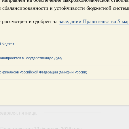
 марта, суббота
й сбалансированности и устойчивости бюджетной систем
Правительства 19 марта 2026 года
 рассмотрен и одобрен на
заседании Правительства 5 мар
 марта, суббота
й бюджет
Правительства 12 марта 2026 года
 марта, пятница
онопроектов в Государственную Думу
о финансов Российской Федерации (Минфин России)
Правительства 5 марта 2026 года
февраля, суббота
 Правительства 27 февраля 2026 года
февраля, пятница
 Правительства 19 февраля 2026 года