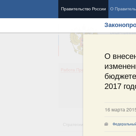
Правительство России
О Правитель
Законопро
Председател
Вице-премь
О внесе
изменен
Де
Работа Правительства
бюджете 
Здо
Обр
2017 год
Кул
Об
Гос
16 марта 201
Стратегии
Государственные пр
Федеральны