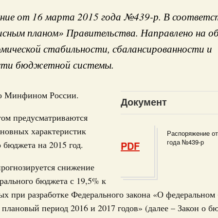
ие от 16 марта 2015 года №439-р. В соответс
сным планом» Правительства. Направлено на об
онопроектов в Государ
мической стабильности, сбалансированности и
сти бюджетной системы.
 июля, пятница
Кален
о Минфином России.
Документ
том предусматриваются
Правительства 2 июля 2026 года
ПН
сновных характеристик
Распоряжение от
 июня, пятница
года №439-р
 бюджета на 2015 год.
PDF
Правительства 25 июня 2026 года
прогнозируется снижение
3
рального бюджета с 19,5% к
 июня, пятница
х при разработке Федерального закона «О федеральном
10
а плановый период 2016 и 2017 годов» (далее – Закон о бю
Правительства 11 июня 2026 года
17