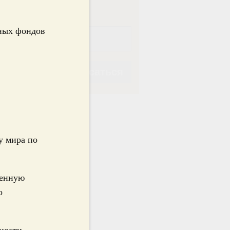
тных фондов
Подписаться
у мира по
Подписаться
венную
о
ности,