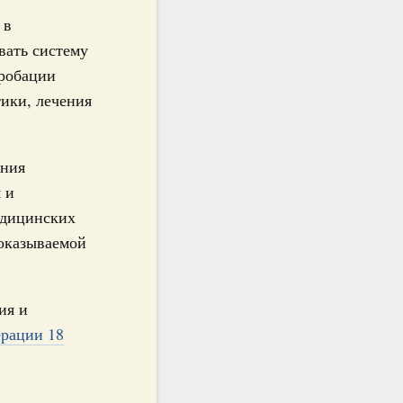
 в
вать систему
пробации
тики, лечения
ения
 и
едицинских
 оказываемой
ия и
ерации 18