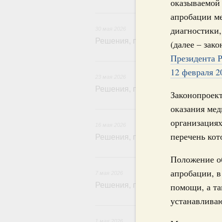
оказываемой
3
апробации м
диагностики,
30 мая 2026
Решения, принятые на заседании 
(далее – зак
Президента Р
2
12 февраля 2
23 мая 2026
Решения, принятые на заседании 
Законопроек
оказания ме
1
организация
16 мая 2026
перечень кот
Решения, принятые на заседании 
Положение о
апробации, в
7 мая 2026
Решения, принятые на заседании 
помощи, а т
устанавлива
1 мая 2026