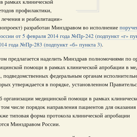
 в рамках клинической
0 мая, суббота
етодов профилактики,
24
 лечения и реабилитации»
Правительства 28 мая 2026 года
онопроект) разработан Минздравом во исполнение
поруче
31
оссии от 5 февраля 2014 года №Пр-242 (подпункт «г» пу
3 мая, суббота
014 года №Пр-283 (подпункт «б» пункта 3)
.
С помощь
осуществ
Правительства 21 мая 2026 года
том предлагается наделить Минздрав полномочиями по о
Для поиск
сервисо
дицинской помощи в рамках клинической апробации в м
6 мая, суббота
х, подведомственных федеральным органам исполнительн
Выбра
орых утверждается в порядке, установленном Правительс
пери
Правительства 14 мая 2026 года
7 мая, четверг
Архи
б организации медицинской помощи в рамках клиническ
 том числе порядок направления пациентов для оказания
Правительства 6 мая 2026 года
акже типовая форма протокола клинической апробации
Подпи
ются Минздравом России.
1 мая, пятница
Ежеднев