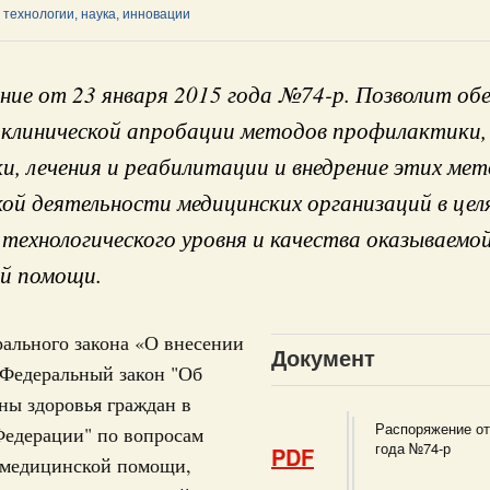
технологии, наука, инновации
ие от 23 января 2015 года №74-р. Позволит об
онопроектов в Государ
 клинической апробации методов профилактики,
и, лечения и реабилитации и внедрение этих мет
ой деятельности медицинских организаций в цел
 июля, пятница
Кален
технологического уровня и качества оказываемо
Правительства 2 июля 2026 года
й помощи.
ПН
 июня, пятница
ального закона «О внесении
Документ
Правительства 25 июня 2026 года
 Федеральный закон "Об
3
ны здоровья граждан в
 июня, пятница
Распоряжение от
Федерации" по вопросам
10
года №74-р
PDF
 медицинской помощи,
Правительства 11 июня 2026 года
17