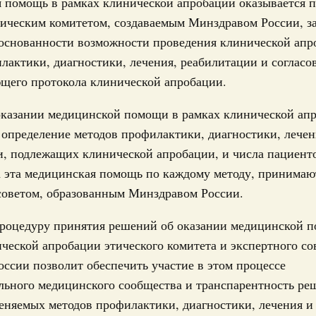
 помощь в рамках клинической апробации оказывается п
Правительства 29 апреля 2026 года
тическим комитетом, создаваемым Минздравом России, з
Email
боснованности возможности проведения клинической апр
2 апреля, среда
лактики, диагностики, лечения, реабилитации и согласо
ющего протокола клинической апробации.
Правительства 21 апреля 2026 года
оказании медицинской помощи в рамках клинической ап
 апреля, суббота
Email
определение методов профилактики, диагностики, лечен
, подлежащих клинической апробации, и числа пациент
Правительства 16 апреля 2026 года
а эта медицинская помощь по каждому методу, принимаю
 апреля, суббота
советом, образованным Минздравом России.
Правительства 9 апреля 2026 года
процедуру принятия решений об оказании медицинской 
ческой апробации этического комитета и экспертного со
 апреля, среда
ссии позволит обеспечить участие в этом процессе
льного медицинского сообщества и транспарентность ре
Правительства 30 марта 2026 года
еняемых методов профилактики, диагностики, лечения и