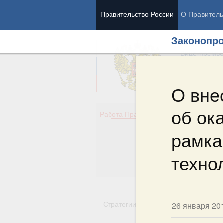
Правительство России
О Правитель
Законопро
Председател
Вице-премь
О вне
об ок
Де
Работа Правительства
Здо
Обр
рамка
Кул
Об
техно
Гос
Стратегии
Государственные пр
26 января 20