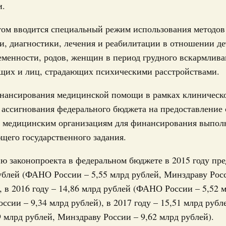
 марта, суббота
и.
том вводится специальный режим использования методов
Правительства 19 марта 2026 года
и, диагностики, лечения и реабилитации в отношении д
 марта, суббота
еменности, родов, женщин в период грудного вскармлива
щих и лиц, страдающих психическими расстройствами.
Правительства 12 марта 2026 года
нансирования медицинской помощи в рамках клиническ
 марта, пятница
ассигнования федерального бюджета на предоставление
 медицинским организациям для финансирования выпол
Правительства 5 марта 2026 года
щего государственного задания.
февраля, суббота
ю законопроекта в федеральном бюджете в 2015 году пр
ублей (ФАНО России – 5,55 млрд рублей, Минздраву Росс
 Правительства 27 февраля 2026 года
, в 2016 году – 14,86 млрд рублей (ФАНО России – 5,52 
февраля, пятница
ссии – 9,34 млрд рублей), в 2017 году – 15,51 млрд ру
9 млрд рублей, Минздраву России – 9,62 млрд рублей).
 Правительства 19 февраля 2026 года