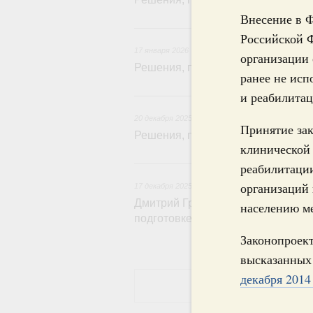
Внесение в Ф
17
Российской 
17 января 2026
организации
Решения, принятые на заседании 
ранее не исп
20 де
и реабилитац
20 декабря 2025
Принятие за
Решения, принятые на заседании 
клинической 
17 д
реабилитации
организаций 
17 декабря 2025
Дмитрий Григоренко: Правительс
населению м
подготовке законопроектов и акто
Законопроект
высказанных
декабря 2014