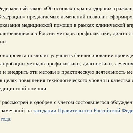
едеральный закон «Об основах охраны здоровья граждан
 января, суббота
Федерации» предлагаемых изменений позволит сформиро
 оказания медицинской помощи в рамках клинической а
Правительства 15 января 2026 года
ользовавшихся в России методов профилактики, диагнос
кабря 2025, суббота
ии.
конопроекта позволит улучшить финансирование провед
Правительства 18 декабря 2025 года
апробации методов профилактики, диагностики, лечения
екабря 2025, среда
 и внедрить эти методы в практическую деятельность м
в целях повышения технологического уровня и качества
тво повысило исполнительскую дисциплину при
едицинской помощи.
в
1
 рассмотрен и одобрен с учётом состоявшегося обсужден
 замечаний на
заседании Правительства Российской Фед
 года
.
Показать еще