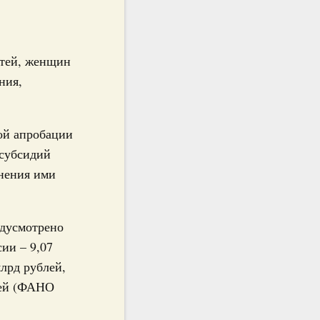
етей, женщин
ния,
ой апробации
 субсидий
нения ими
едусмотрено
ии – 9,07
млрд рублей,
блей (ФАНО