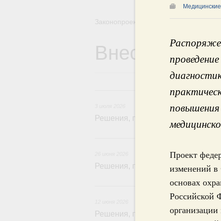
Медицинские 
Законопроектная деятельность
Распоряжен
Внесение зак
проведение
диагностик
практическ
3
повышения 
3 июля 2026
Решения, принятые на заседании 
медицинско
26
Проект федер
26 июня 2026
Решения, принятые на заседании 
изменений в
основах охра
12
Российской 
12 июня 2026
организации
Решения, принятые на заседании 