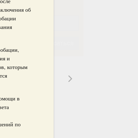
осле
аключения об
обации
вания
Подписаться
робации,
ия и
ов, которым
тся
Подписаться
помощи в
вета
шений по