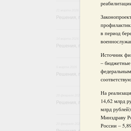
21
реабилитаци
21 марта 2026
Законопроек
Решения, принятые на заседании 
профилактик
14
в период бер
14 марта 2026
военнослужа
Решения, принятые на заседании 
Источник фи
6
– бюджетные 
6 марта 2026
федеральным
Решения, принятые на заседании 
соответствую
28 
На реализаци
28 февраля 2026
14,62 млрд р
Решения, принятые на заседании
млрд рублей)
20 
Минздраву Ро
20 февраля 2026
России – 5,8
Решения, принятые на заседании