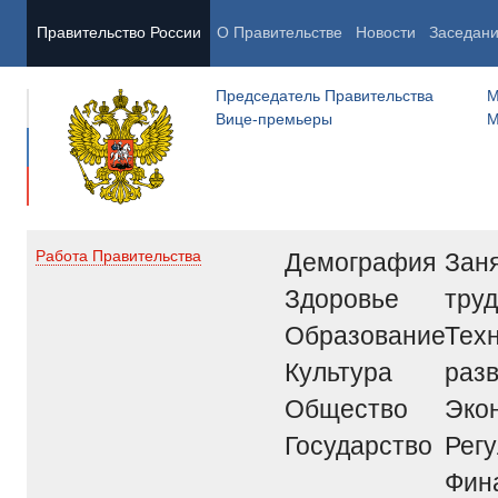
Правительство России
О Правительстве
Новости
Заседан
Председатель Правительства
М
Вице-премьеры
М
Демография
Заня
Работа Правительства
Здоровье
труд
Образование
Тех
Культура
раз
Общество
Эко
Государство
Рег
Фин