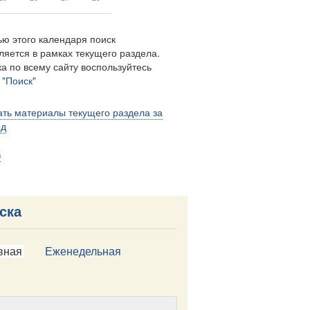
ю этого календаря поиск
ляется в рамках текущего раздела.
а по всему сайту воспользуйтесь
м
"Поиск"
ть материалы текущего раздела за
од
в
ска
вная
Еженедельная