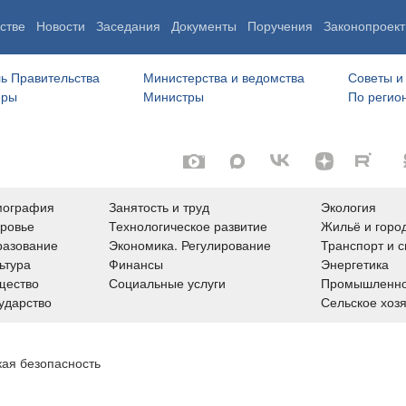
стве
Новости
Заседания
Документы
Поручения
Законопроект
ь Правительства
Министерства и ведомства
Советы и
еры
Министры
По регио
мография
Занятость и труд
Экология
ровье
Технологическое развитие
Жильё и горо
азование
Экономика. Регулирование
Транспорт и с
ьтура
Финансы
Энергетика
щество
Социальные услуги
Промышленно
ударство
Сельское хоз
кая безопасность