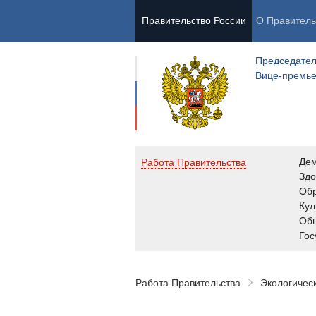
Правительство России
О Правитель
Председател
Вице-премь
Де
Работа Правительства
Здо
Обр
Кул
Об
Гос
Работа Правительства
Экологичес