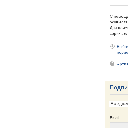
С помощь
осуществ
Для поиск
сервисо
Выбра
пери
Архи
Подпи
Ежедне
Email