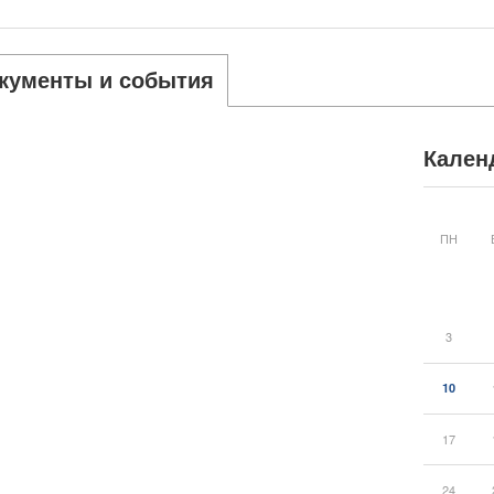
кументы и события
Кален
ПН
3
10
17
24