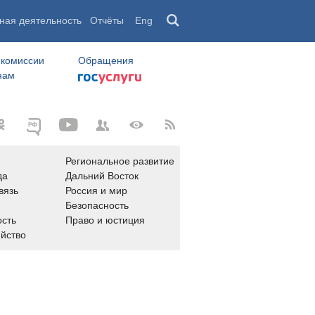
ная деятельность
Отчёты
Eng
 комиссии
Обращения
нам
Региональное развитие
да
Дальний Восток
вязь
Россия и мир
Безопасность
сть
Право и юстиция
яйство