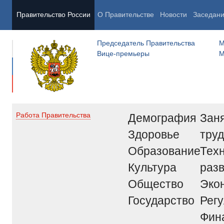
Правительство России
О Правительстве
Новости
Заседан
Председатель Правительства
М
Вице-премьеры
М
Демография
Заня
Работа Правительства
Здоровье
труд
Образование
Тех
Культура
раз
Общество
Эко
Государство
Рег
Фин