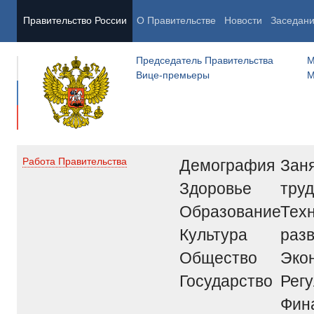
Правительство России
О Правительстве
Новости
Заседан
Председатель Правительства
М
Вице-премьеры
М
Демография
Заня
Работа Правительства
Здоровье
труд
Образование
Тех
Культура
раз
Общество
Эко
Государство
Рег
Фин