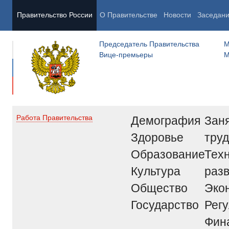
Правительство России
О Правительстве
Новости
Заседан
Председатель Правительства
М
Вице-премьеры
М
Демография
Заня
Работа Правительства
Здоровье
труд
Образование
Тех
Культура
раз
Общество
Эко
Государство
Рег
Фин