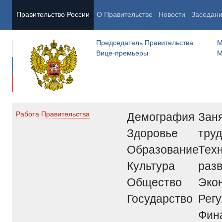
Правительство России
О Правительстве
Новости
Заседан
Председатель Правительства
М
Вице-премьеры
М
Демография
Заня
Работа Правительства
Здоровье
труд
Образование
Тех
Культура
раз
Общество
Эко
Государство
Рег
Фин