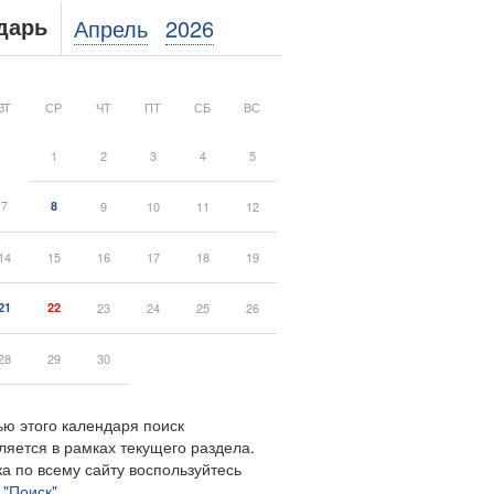
Апрель
2026
дарь
ВТ
СР
ЧТ
ПТ
СБ
ВС
1
2
3
4
5
7
8
9
10
11
12
14
15
16
17
18
19
21
22
23
24
25
26
28
29
30
ю этого календаря поиск
ляется в рамках текущего раздела.
а по всему сайту воспользуйтесь
м
"Поиск"