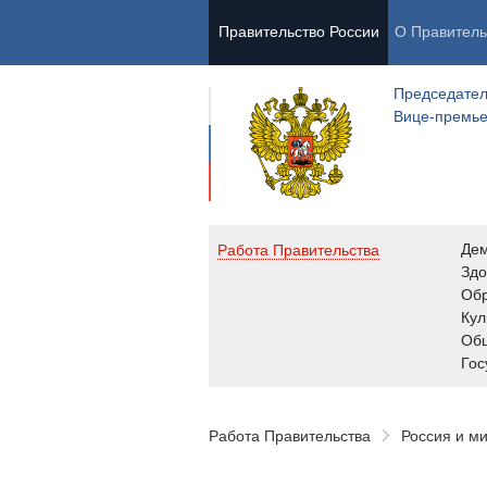
Правительство России
О Правитель
Председател
Вице-премь
Де
Работа Правительства
Здо
Обр
Кул
Об
Гос
Работа Правительства
Россия и м