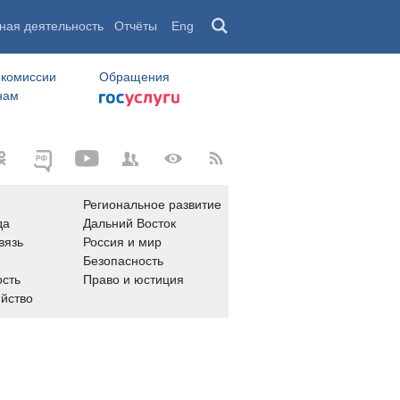
ная деятельность
Отчёты
Eng
 комиссии
Обращения
нам
Региональное развитие
да
Дальний Восток
вязь
Россия и мир
Безопасность
сть
Право и юстиция
яйство