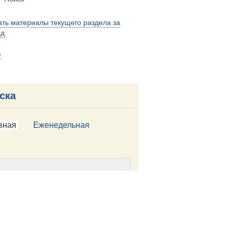
ть материалы текущего раздела за
од
в
ска
вная
Еженедельная
Подписаться