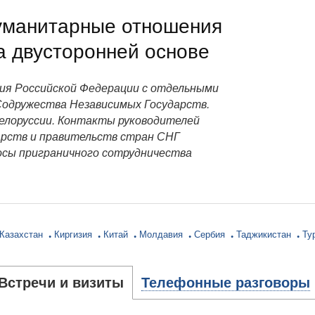
уманитарные отношения
а двусторонней основе
ия Российской Федерации с отдельными
одружества Независимых Государств.
Белоруссии. Контакты руководителей
арств и правительств стран СНГ
осы приграничного сотрудничества
Казахстан
Киргизия
Китай
Молдавия
Сербия
Таджикистан
Ту
Встречи и визиты
Телефонные разговоры