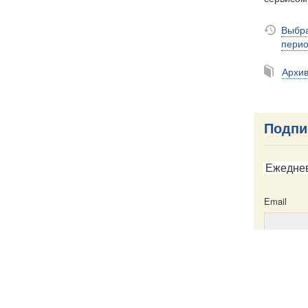
Выбра
пери
Архи
Подпи
Ежедне
Email
Email