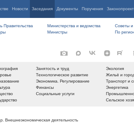
стве
Новости
Заседания
Документы
Поручения
Законопроект
ь Правительства
Министерства и ведомства
Советы и
еры
Министры
По регио
мография
Занятость и труд
Экология
ровье
Технологическое развитие
Жильё и горо
азование
Экономика. Регулирование
Транспорт и с
ьтура
Финансы
Энергетика
щество
Социальные услуги
Промышленно
ударство
Сельское хоз
ир. Внешнеэкономическая деятельность