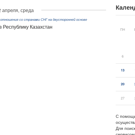
Кален
2 апреля, среда
 отношения со странами СНГ на двусторонней основе
в Республику Казахстан
ПН
6
13
20
27
С помощь
осуществ
Для поиск
сервисо