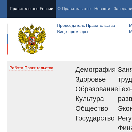
Правительство России
О Правительстве
Новости
Заседан
Председатель Правительства
М
Вице-премьеры
М
Демография
Заня
Работа Правительства
Здоровье
труд
Образование
Тех
Культура
раз
Общество
Эко
Государство
Рег
Фин