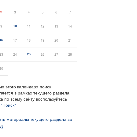
2
3
4
5
6
7
9
10
11
12
13
14
16
17
18
19
20
21
23
24
25
26
27
28
30
ю этого календаря поиск
ляется в рамках текущего раздела.
а по всему сайту воспользуйтесь
м
"Поиск"
ть материалы текущего раздела за
од