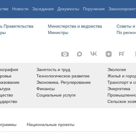
стве
Новости
Заседания
Документы
Поручения
Законопроект
ь Правительства
Министерства и ведомства
Советы и
еры
Министры
По регио
мография
Занятость и труд
Экология
ровье
Технологическое развитие
Жильё и горо
азование
Экономика. Регулирование
Транспорт и с
ьтура
Финансы
Энергетика
щество
Социальные услуги
Промышленно
ударство
Сельское хоз
ограммы
Национальные проекты