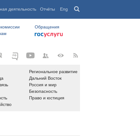
ная деятельность
Отчёты
Eng
 комиссии
Обращения
нам
Региональное развитие
да
Дальний Восток
вязь
Россия и мир
Безопасность
сть
Право и юстиция
яйство