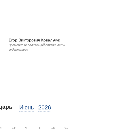
Егор Викторович Ковальчук
Временно исполняющий обязанности
губернатора
Июнь
2026
дарь
ВТ
СР
ЧТ
ПТ
СБ
ВС