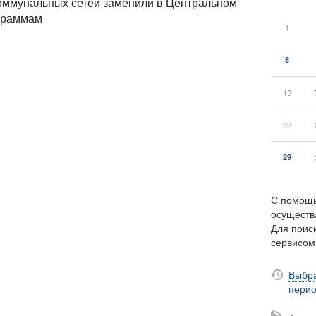
коммунальных сетей заменили в Центральном
ограммам
1
8
15
22
29
С помощь
осуществ
Для поиск
сервисо
Выбра
пери