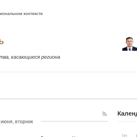
иональном контексте
ь
тва, касающиеся региона
Кален
 июня, вторник
ПН