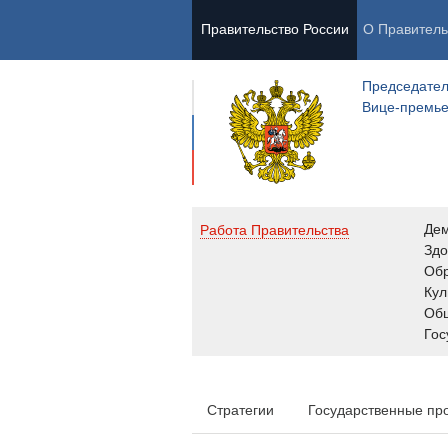
Правительство России
О Правитель
Председател
Вице-премь
Де
Работа Правительства
Здо
Обр
Кул
Об
Гос
Стратегии
Государственные пр