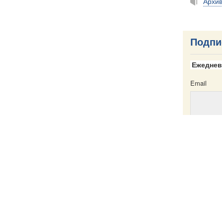
Архи
Подпи
Ежеднев
Email
Email
ска
Написать в редакцию
Пресс-служба
Карта сайта
Именной указатель
Все материа