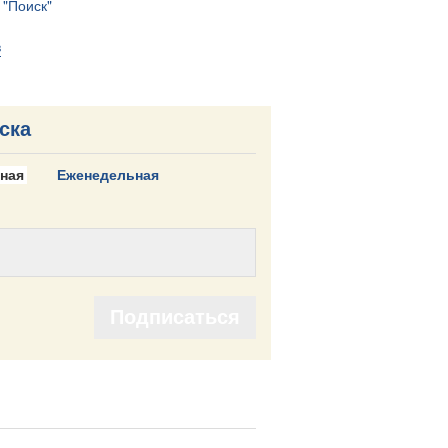
м
"Поиск"
в
ска
ная
Еженедельная
Подписаться