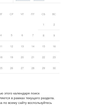
ВТ
СР
ЧТ
ПТ
СБ
ВС
1
2
4
5
6
7
8
9
11
12
13
14
15
16
18
19
20
21
22
23
25
26
27
28
29
30
ю этого календаря поиск
ляется в рамках текущего раздела.
а по всему сайту воспользуйтесь