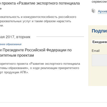
сервисо
 проекта «Развитие экспортного потенциала
»
Архи
екательность и конкурентоспособность российского
разовательных услуг и таким образом нарастить
ии.
Подпи
мая 2017, вторник
Ежеднев
вное образование
и Президенте Российской Федерации по
Email
оритетным проектам
оритетного проекта «Развитие экспортного потенциала
темы образования», о ходе реализации приоритетного
орт продукции АПК».
Email