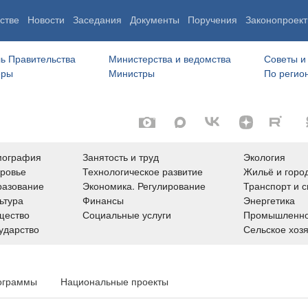
стве
Новости
Заседания
Документы
Поручения
Законопроект
ь Правительства
Министерства и ведомства
Советы и
еры
Министры
По регио
мография
Занятость и труд
Экология
ровье
Технологическое развитие
Жильё и горо
азование
Экономика. Регулирование
Транспорт и с
ьтура
Финансы
Энергетика
щество
Социальные услуги
Промышленно
ударство
Сельское хоз
ограммы
Национальные проекты