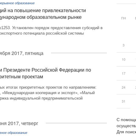
рерывное образование
дий на повышение привлекательности
дународном образовательном рынке
ПН
№1253. Установлен порядок предоставления субсидий в
 экспортного потенциала российской системы
3
тября 2017, пятница
10
и Президенте Российской Федерации по
17
оритетным проектам
24
ых итогах приоритетных проектов по направлениям:
, «Международная кооперация и экспорт», «Малый
ержка индивидуальной предпринимательской
31
С помощь
юня 2017, четверг
осуществ
Для поиск
вное образование