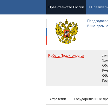
Правительство России
О Правитель
Председател
Вице-премь
Де
Работа Правительства
Здо
Обр
Кул
Об
Гос
Стратегии
Государственные пр