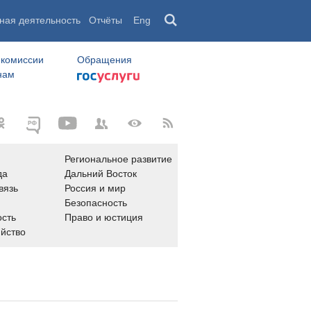
ная деятельность
Отчёты
Eng
 комиссии
Обращения
нам
Региональное развитие
да
Дальний Восток
вязь
Россия и мир
Безопасность
сть
Право и юстиция
яйство