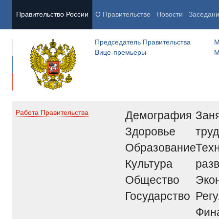
Правительство России
О Правительстве
Новости
Заседан
Председатель Правительства
М
Вице-премьеры
М
Демография
Заня
Работа Правительства
Здоровье
труд
Образование
Тех
Культура
раз
Общество
Эко
Государство
Рег
Фин