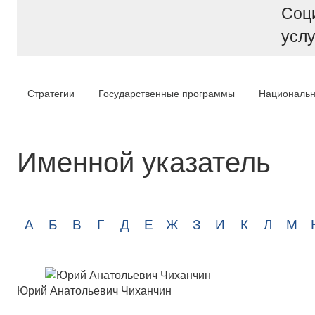
Соц
услу
Стратегии
Государственные программы
Национальн
Именной указатель
А
Б
В
Г
Д
Е
Ж
З
И
К
Л
М
Юрий Анатольевич Чиханчин