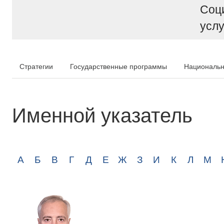
Соц
услу
Стратегии
Государственные программы
Национальн
Именной указатель
А
Б
В
Г
Д
Е
Ж
З
И
К
Л
М