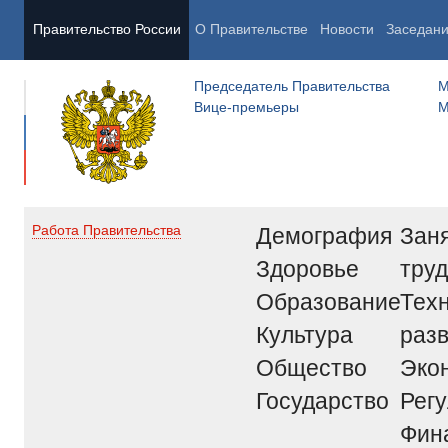
Правительство России
О Правительстве
Новости
Заседан
Председатель Правительства
М
Вице-премьеры
М
Демография
Заня
Работа Правительства
Здоровье
труд
Образование
Тех
Культура
раз
Общество
Эко
Государство
Рег
Фин