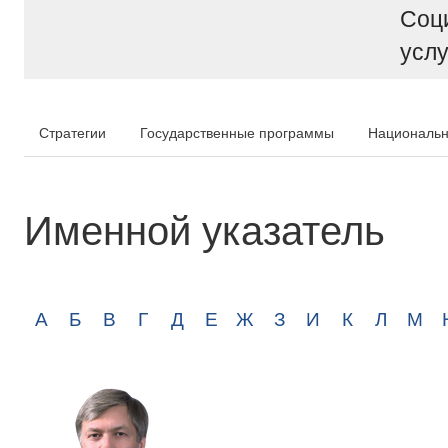
Соц
услу
Стратегии
Государственные программы
Национальн
Именной указатель
А
Б
В
Г
Д
Е
Ж
З
И
К
Л
М