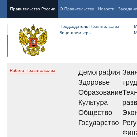
Правительство России
О Правительстве
Новости
Заседан
Председатель Правительства
М
Вице-премьеры
М
Демография
Заня
Работа Правительства
Здоровье
труд
Образование
Тех
Культура
раз
Общество
Эко
Государство
Рег
Фин