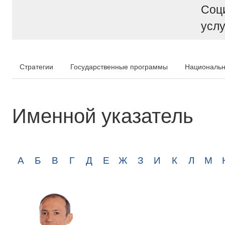
Соц
услу
Стратегии
Государственные программы
Национальн
Именной указатель
А
Б
В
Г
Д
Е
Ж
З
И
К
Л
М