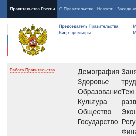
Правительство России
О Правительстве
Новости
Заседан
Председатель Правительства
М
Вице-премьеры
М
Демография
Заня
Работа Правительства
Здоровье
труд
Образование
Тех
Культура
раз
Общество
Эко
Государство
Рег
Фин