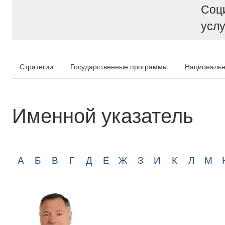
Соц
услу
Стратегии
Государственные программы
Национальн
Именной указатель
А
Б
В
Г
Д
Е
Ж
З
И
К
Л
М