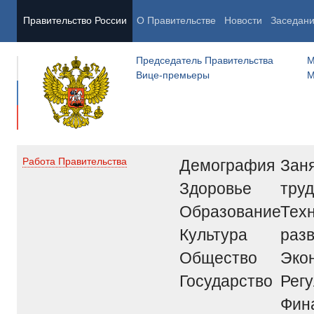
Правительство России
О Правительстве
Новости
Заседан
Председатель Правительства
М
Вице-премьеры
М
Демография
Заня
Работа Правительства
Здоровье
труд
Образование
Тех
Культура
раз
Общество
Эко
Государство
Рег
Фин