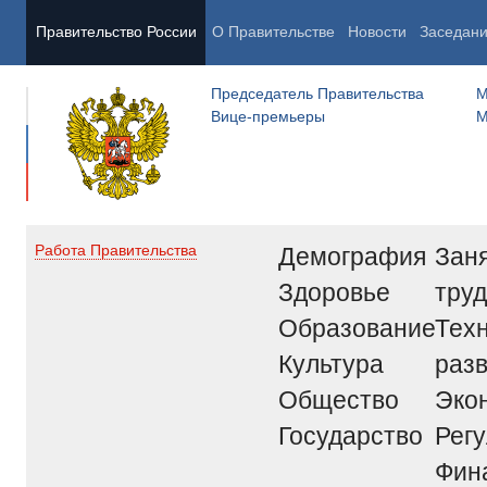
Правительство России
О Правительстве
Новости
Заседан
Председатель Правительства
М
Вице-премьеры
М
Демография
Заня
Работа Правительства
Здоровье
труд
Образование
Тех
Культура
раз
Общество
Эко
Государство
Рег
Фин