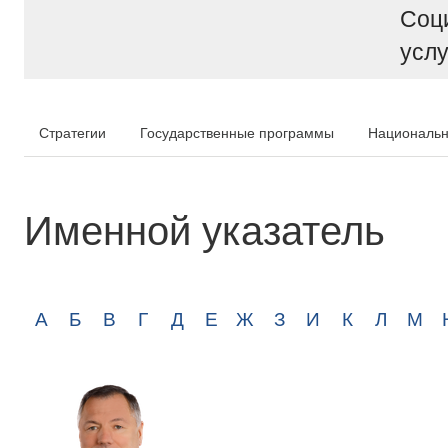
Соц
услу
Стратегии
Государственные программы
Национальн
Именной указатель
А
Б
В
Г
Д
Е
Ж
З
И
К
Л
М