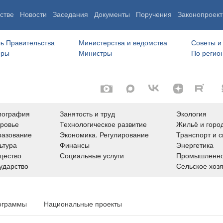
стве
Новости
Заседания
Документы
Поручения
Законопроект
ь Правительства
Министерства и ведомства
Советы и
еры
Министры
По регио
мография
Занятость и труд
Экология
ровье
Технологическое развитие
Жильё и горо
азование
Экономика. Регулирование
Транспорт и с
ьтура
Финансы
Энергетика
щество
Социальные услуги
Промышленно
ударство
Сельское хоз
ограммы
Национальные проекты