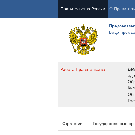
Правительство России
О Правитель
Председател
Вице-премь
Де
Работа Правительства
Здо
Обр
Кул
Об
Гос
Стратегии
Государственные пр