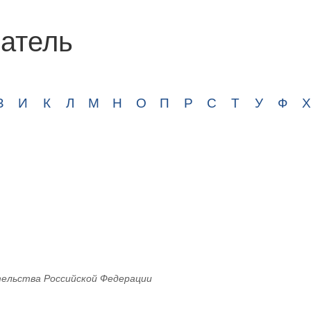
атель
З
И
К
Л
М
Н
О
П
Р
С
Т
У
Ф
Х
ельства Российской Федерации