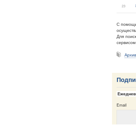
23
С помощь
осуществ
Для поиск
сервисо
Архи
Подпи
Ежеднев
Email