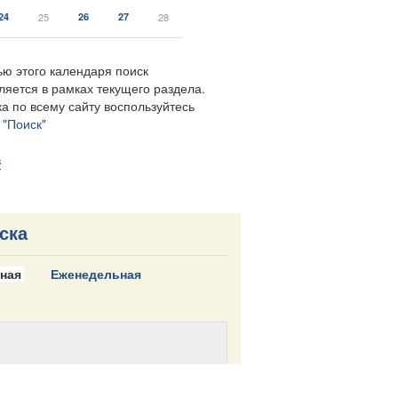
24
25
26
27
28
ю этого календаря поиск
ляется в рамках текущего раздела.
а по всему сайту воспользуйтесь
м
"Поиск"
в
ска
ная
Еженедельная