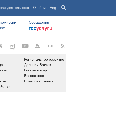
ная деятельность
Отчёты
Eng
 комиссии
Обращения
нам
Региональное развитие
да
Дальний Восток
вязь
Россия и мир
Безопасность
сть
Право и юстиция
яйство