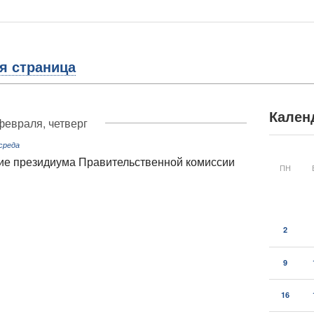
я страница
Кален
февраля, четверг
среда
ие президиума Правительственной комиссии
ПН
2
9
16