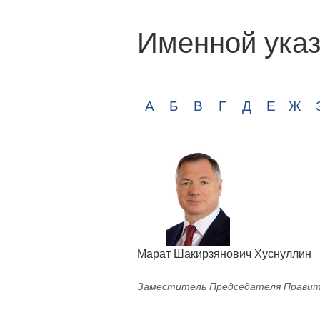
Именной указ
А
Б
В
Г
Д
Е
Ж
Марат Шакирзянович Хуснуллин
Заместитель Председателя Правит