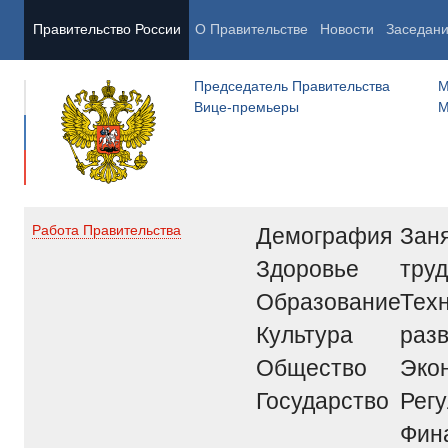
Правительство России
О Правительстве
Новости
Заседан
Председатель Правительства
М
Вице-премьеры
М
Демография
Заня
Работа Правительства
Здоровье
труд
Образование
Тех
Культура
раз
Общество
Эко
Государство
Рег
Фин