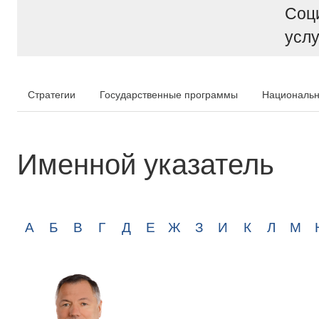
Соц
услу
Стратегии
Государственные программы
Национальн
Именной указатель
А
Б
В
Г
Д
Е
Ж
З
И
К
Л
М