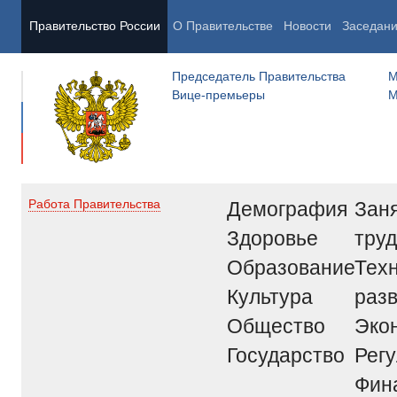
Правительство России
О Правительстве
Новости
Заседан
Председатель Правительства
М
Вице-премьеры
М
Демография
Заня
Работа Правительства
Здоровье
труд
Образование
Тех
Культура
раз
Общество
Эко
Государство
Рег
Фин