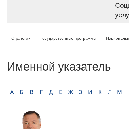
Соц
услу
Стратегии
Государственные программы
Национальн
Именной указатель
А
Б
В
Г
Д
Е
Ж
З
И
К
Л
М