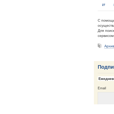
27
С помощь
осуществ
Для поиск
сервисо
Архи
Подпи
Ежеднев
Email