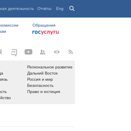
ная деятельность
Отчёты
Eng
 комиссии
Обращения
нам
Региональное развитие
да
Дальний Восток
вязь
Россия и мир
Безопасность
сть
Право и юстиция
яйство