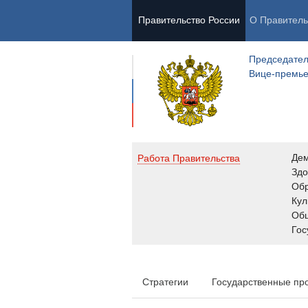
Правительство России
О Правитель
Председател
Вице-премь
Де
Работа Правительства
Здо
Обр
Кул
Об
Гос
Стратегии
Государственные пр