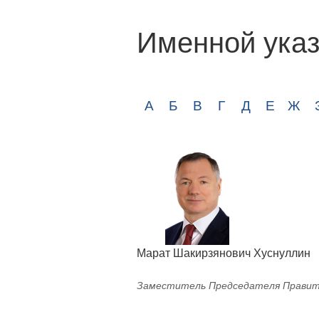
Именной указ
А
Б
В
Г
Д
Е
Ж
Марат Шакирзянович Хуснуллин
Заместитель Председателя Правит