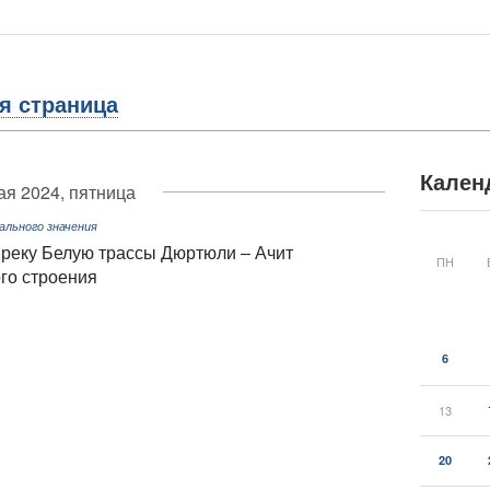
я страница
Кален
ая 2024, пятница
льного значения
 реку Белую трассы Дюртюли – Ачит
ПН
ого строения
6
13
20