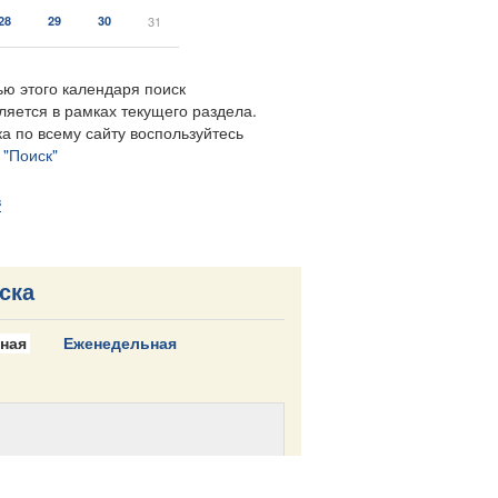
28
29
30
31
ю этого календаря поиск
ляется в рамках текущего раздела.
а по всему сайту воспользуйтесь
м
"Поиск"
в
ска
ная
Еженедельная