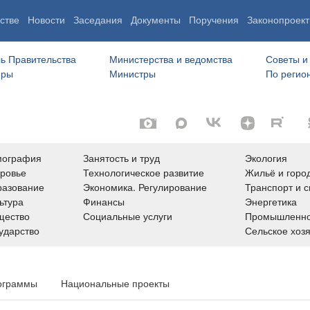
стве
Новости
Заседания
Документы
Поручения
Законопроект
ь Правительства
Министерства и ведомства
Советы и
еры
Министры
По регио
мография
Занятость и труд
Экология
ровье
Технологическое развитие
Жильё и горо
азование
Экономика. Регулирование
Транспорт и с
ьтура
Финансы
Энергетика
щество
Социальные услуги
Промышленно
ударство
Сельское хоз
ограммы
Национальные проекты