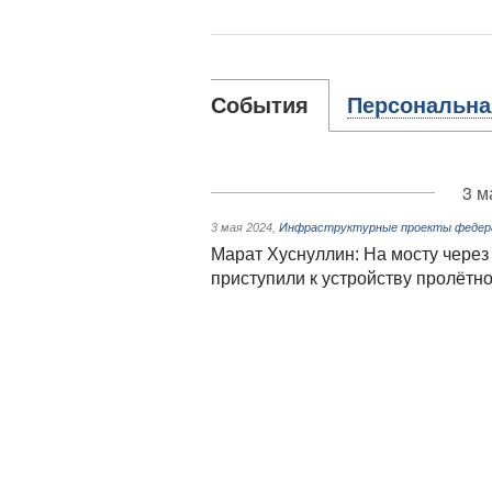
События
Персональна
3 м
3 мая 2024
,
Инфраструктурные проекты федера
Марат Хуснуллин: На мосту через
приступили к устройству пролётн