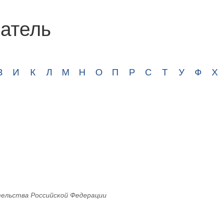
атель
З
И
К
Л
М
Н
О
П
Р
С
Т
У
Ф
Х
ельства Российской Федерации