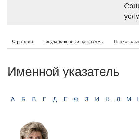
Соц
услу
Стратегии
Государственные программы
Национальн
Именной указатель
А
Б
В
Г
Д
Е
Ж
З
И
К
Л
М