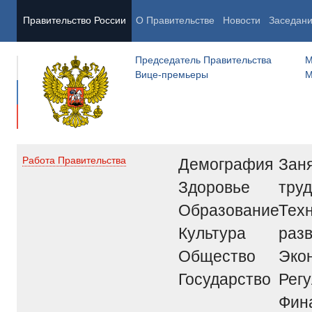
Правительство России
О Правительстве
Новости
Заседан
Председатель Правительства
М
Вице-премьеры
М
Демография
Заня
Работа Правительства
Здоровье
труд
Образование
Тех
Культура
раз
Общество
Эко
Государство
Рег
Фин