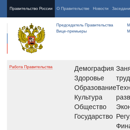
Правительство России
О Правительстве
Новости
Заседан
Председатель Правительства
М
Вице-премьеры
М
Демография
Заня
Работа Правительства
Здоровье
труд
Образование
Тех
Культура
раз
Общество
Эко
Государство
Рег
Фин