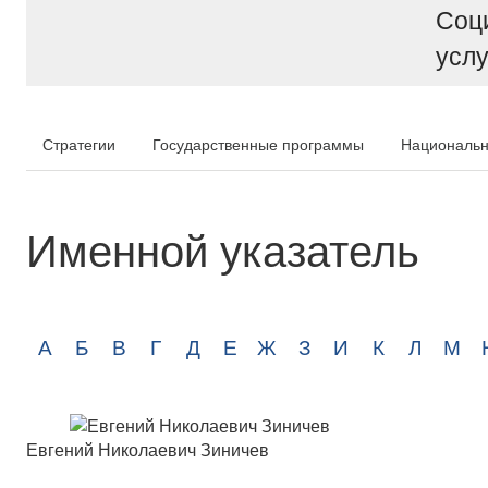
Соц
услу
Стратегии
Государственные программы
Национальн
Именной указатель
А
Б
В
Г
Д
Е
Ж
З
И
К
Л
М
Евгений Николаевич Зиничев