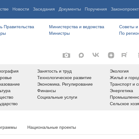
стве
Новости
Заседания
Документы
Поручения
Законопроект
ь Правительства
Министерства и ведомства
Советы и
еры
Министры
По регио
мография
Занятость и труд
Экология
ровье
Технологическое развитие
Жильё и горо
азование
Экономика. Регулирование
Транспорт и с
ьтура
Финансы
Энергетика
щество
Социальные услуги
Промышленно
ударство
Сельское хоз
ограммы
Национальные проекты