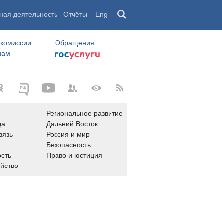
ная деятельность
Отчёты
Eng
 комиссии
Обращения
нам
Региональное развитие
да
Дальний Восток
вязь
Россия и мир
Безопасность
сть
Право и юстиция
яйство