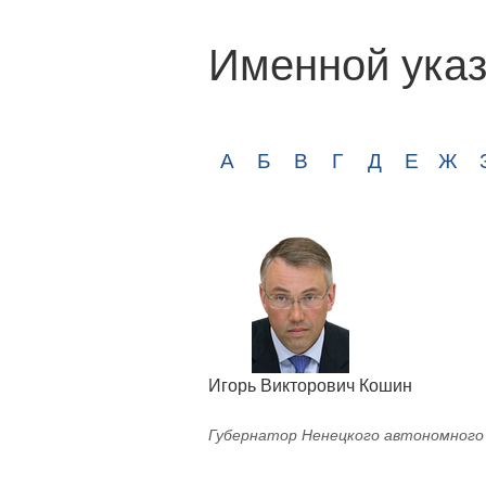
Именной указ
А
Б
В
Г
Д
Е
Ж
Игорь Викторович Кошин
Губернатор Ненецкого автономного о