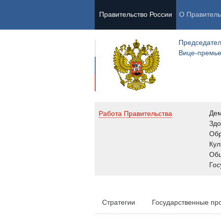
Правительство России
О Правитель
Председател
Вице-премь
Де
Работа Правительства
Здо
Обр
Кул
Об
Гос
Стратегии
Государственные пр