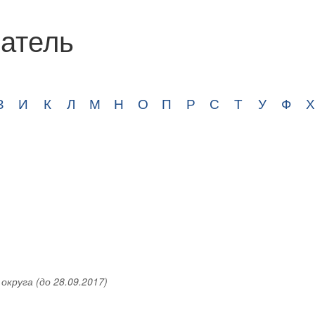
атель
З
И
К
Л
М
Н
О
П
Р
С
Т
У
Ф
Х
круга (до 28.09.2017)