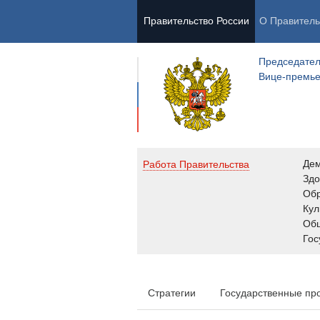
Правительство России
О Правитель
Председател
Вице-премь
Де
Работа Правительства
Здо
Обр
Кул
Об
Гос
Стратегии
Государственные пр