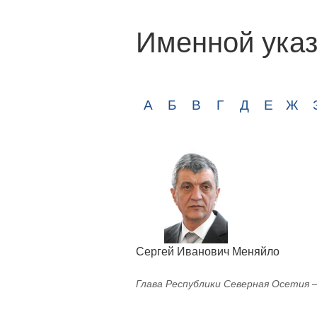
Именной указ
А
Б
В
Г
Д
Е
Ж
Сергей Иванович Меняйло
Глава Республики Северная Осетия 