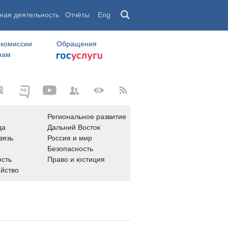
ная деятельность
Отчёты
Eng
 комиссии
Обращения
нам
Региональное развитие
да
Дальний Восток
вязь
Россия и мир
Безопасность
сть
Право и юстиция
яйство