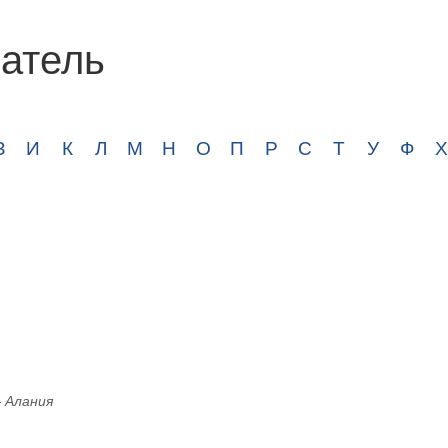
атель
З
И
К
Л
М
Н
О
П
Р
С
Т
У
Ф
Х
– Алания