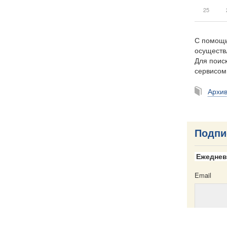
25
С помощь
осуществ
Для поиск
сервисо
Архи
Подпи
Ежеднев
Email