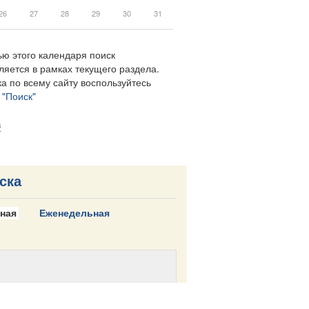
26
27
28
29
30
31
ю этого календаря поиск
ляется в рамках текущего раздела.
а по всему сайту воспользуйтесь
м
"Поиск"
в
ска
ная
Еженедельная