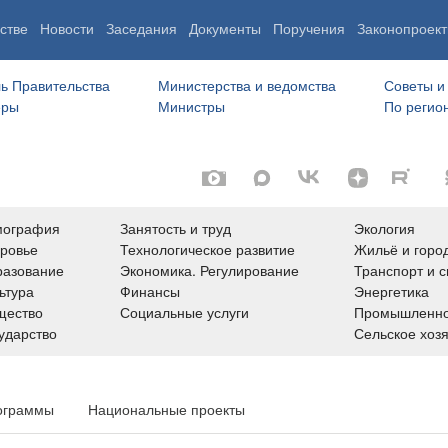
стве
Новости
Заседания
Документы
Поручения
Законопроект
ь Правительства
Министерства и ведомства
Советы и
еры
Министры
По регио
мография
Занятость и труд
Экология
ровье
Технологическое развитие
Жильё и горо
азование
Экономика. Регулирование
Транспорт и с
ьтура
Финансы
Энергетика
щество
Социальные услуги
Промышленно
ударство
Сельское хоз
ограммы
Национальные проекты