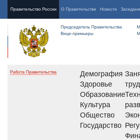
Правительство России
О Правительстве
Новости
Заседан
Председатель Правительства
М
Вице-премьеры
М
Демография
Заня
Работа Правительства
Здоровье
труд
Образование
Тех
Культура
раз
Общество
Эко
Государство
Рег
Фин