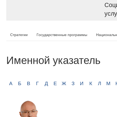
Соц
услу
Стратегии
Государственные программы
Национальн
Именной указатель
А
Б
В
Г
Д
Е
Ж
З
И
К
Л
М