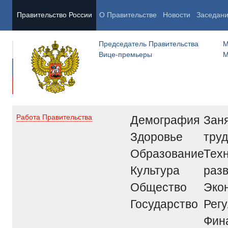
Правительство России
О Правительстве
Новости
Заседан
Председатель Правительства
М
Вице-премьеры
М
Демография
Заня
Работа Правительства
Здоровье
труд
Образование
Тех
Культура
раз
Общество
Эко
Государство
Рег
Фин