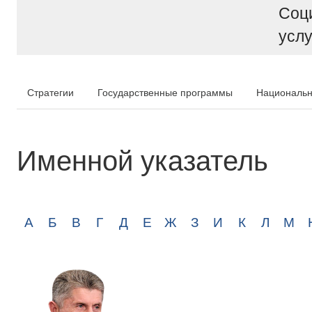
Соц
услу
Стратегии
Государственные программы
Национальн
Именной указатель
А
Б
В
Г
Д
Е
Ж
З
И
К
Л
М