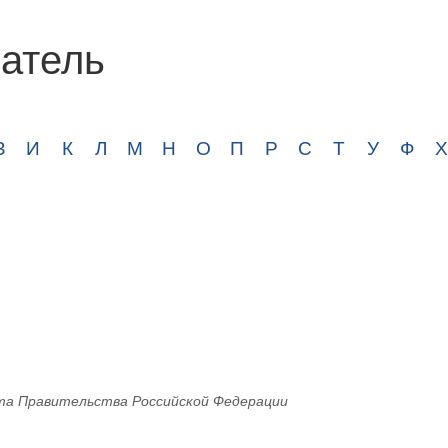
атель
З
И
К
Л
М
Н
О
П
Р
С
Т
У
Ф
Х
а Правительства Российской Федерации