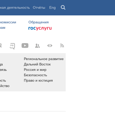
ная деятельность
Отчёты
Eng
 комиссии
Обращения
нам
Региональное развитие
да
Дальний Восток
вязь
Россия и мир
Безопасность
сть
Право и юстиция
яйство