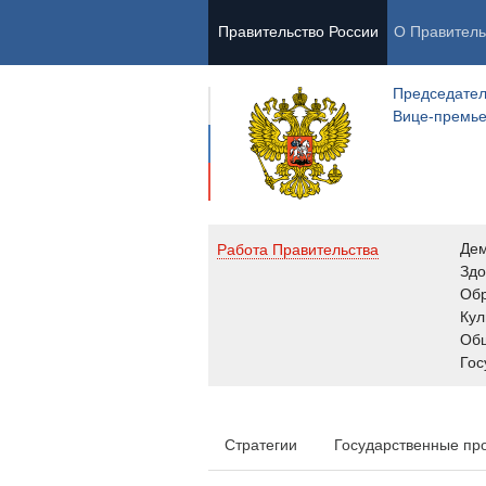
Правительство России
О Правитель
Председател
Вице-премь
Де
Работа Правительства
Здо
Обр
Кул
Об
Гос
Стратегии
Государственные пр