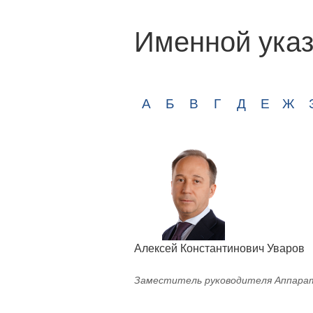
Именной указ
А
Б
В
Г
Д
Е
Ж
Алексей Константинович Уваров
Заместитель руководителя Аппарат