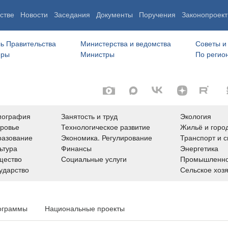
стве
Новости
Заседания
Документы
Поручения
Законопроект
ь Правительства
Министерства и ведомства
Советы и
еры
Министры
По регио
мография
Занятость и труд
Экология
ровье
Технологическое развитие
Жильё и горо
азование
Экономика. Регулирование
Транспорт и с
ьтура
Финансы
Энергетика
щество
Социальные услуги
Промышленно
ударство
Сельское хоз
ограммы
Национальные проекты