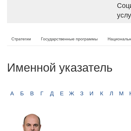
Соц
услу
Стратегии
Государственные программы
Национальн
Именной указатель
А
Б
В
Г
Д
Е
Ж
З
И
К
Л
М