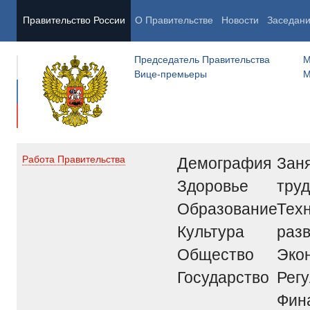
Правительство России
О Правительстве
Новости
Заседан
Председатель Правительства
М
Вице-премьеры
М
Демография
Заня
Работа Правительства
Здоровье
труд
Образование
Тех
Культура
раз
Общество
Эко
Государство
Рег
Фин