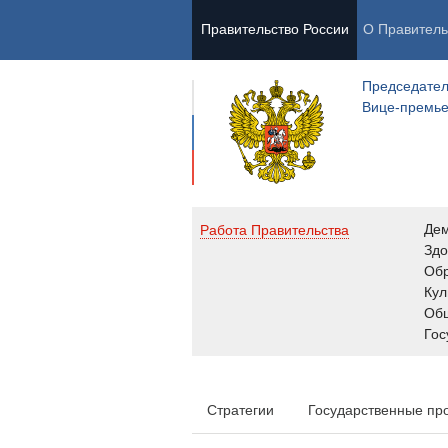
Правительство России
О Правитель
Председател
Вице-премь
Де
Работа Правительства
Здо
Обр
Кул
Об
Гос
Стратегии
Государственные пр