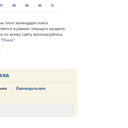
27
28
29
30
31
ю этого календаря поиск
ляется в рамках текущего раздела.
а по всему сайту воспользуйтесь
м
"Поиск"
в
ска
ная
Еженедельная