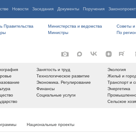
стве
Новости
Заседания
Документы
Поручения
Законопроект
ь Правительства
Министерства и ведомства
Советы и
еры
Министры
По регио
мография
Занятость и труд
Экология
ровье
Технологическое развитие
Жильё и горо
азование
Экономика. Регулирование
Транспорт и с
ьтура
Финансы
Энергетика
щество
Социальные услуги
Промышленно
ударство
Сельское хоз
ограммы
Национальные проекты