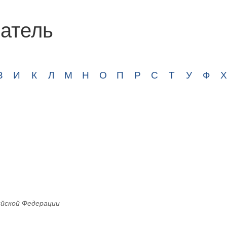
атель
З
И
К
Л
М
Н
О
П
Р
С
Т
У
Ф
Х
йской Федерации