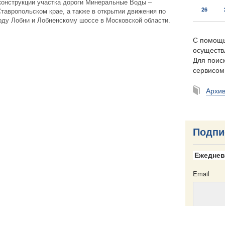
конструкции участка дороги Минеральные Воды –
26
тавропольском крае, а также в открытии движения по
оду Лобни и Лобненскому шоссе в Московской области.
С помощь
осуществ
Для поиск
сервисо
Архи
Подпи
Ежеднев
Email