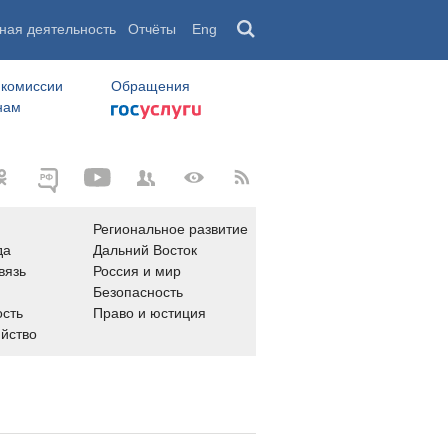
ная деятельность
Отчёты
Eng
 комиссии
Обращения
нам
Региональное развитие
да
Дальний Восток
вязь
Россия и мир
Безопасность
сть
Право и юстиция
яйство