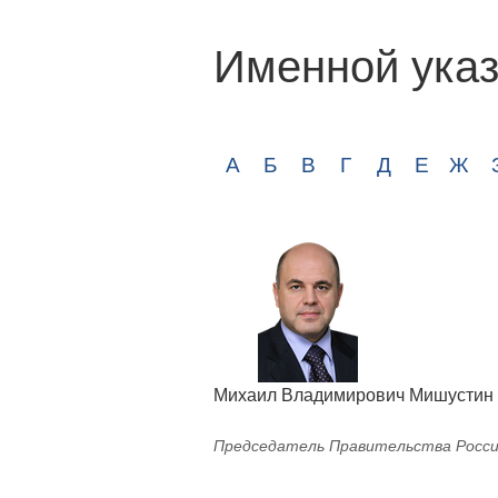
Именной указ
А
Б
В
Г
Д
Е
Ж
Михаил Владимирович Мишустин
Председатель Правительства Росси